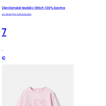
Dievčenské tepláky Stitch 100% bavlna
so širokými nohavicami
7
€