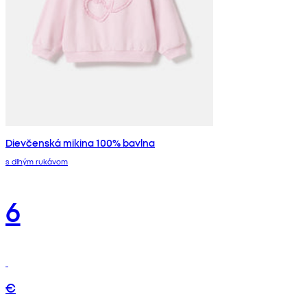
Dievčenská mikina 100% bavlna
s dlhým rukávom
6
€