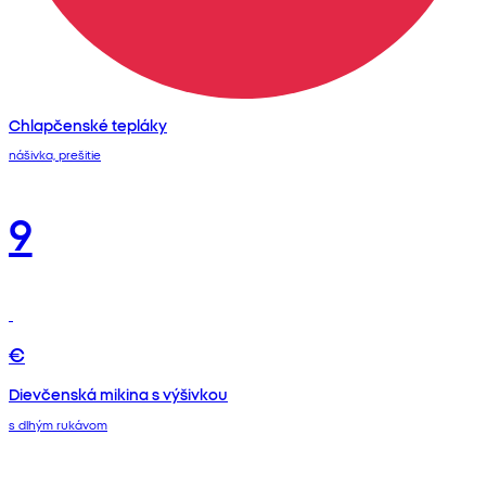
Chlapčenské tepláky
nášivka, prešitie
9
€
Dievčenská mikina s výšivkou
s dlhým rukávom