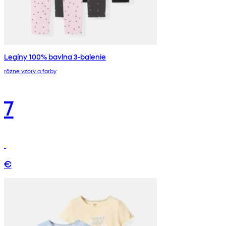
Legíny 100% bavlna 3-balenie
rôzne vzory a farby
7
€