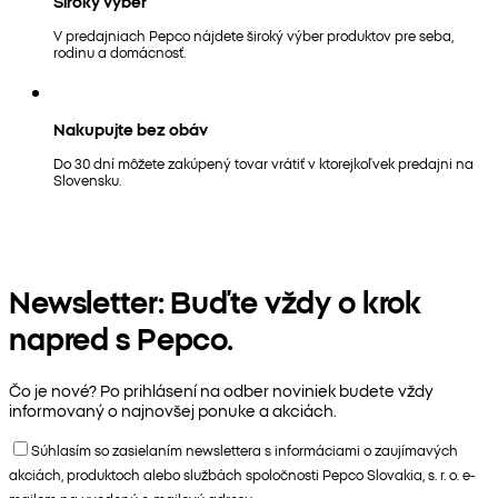
Široký výber
V predajniach Pepco nájdete široký výber produktov pre seba,
rodinu a domácnosť.
Nakupujte bez obáv
Do 30 dní môžete zakúpený tovar vrátiť v ktorejkoľvek predajni na
Slovensku.
Newsletter: Buďte vždy o krok
napred s Pepco.
Čo je nové? Po prihlásení na odber noviniek budete vždy
informovaný o najnovšej ponuke a akciách.
Súhlasím so zasielaním newslettera s informáciami o zaujímavých
akciách, produktoch alebo službách spoločnosti Pepco Slovakia, s. r. o. e-