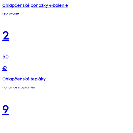
Chlapčenské ponožky 4-balenie
rebrované
2
50
€
Chlapčenské tepláky
nohavice s opraným
9