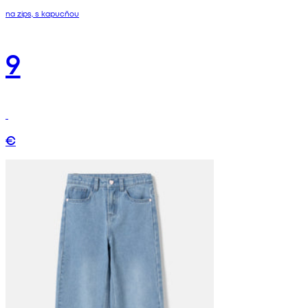
na zips, s kapucňou
9
€