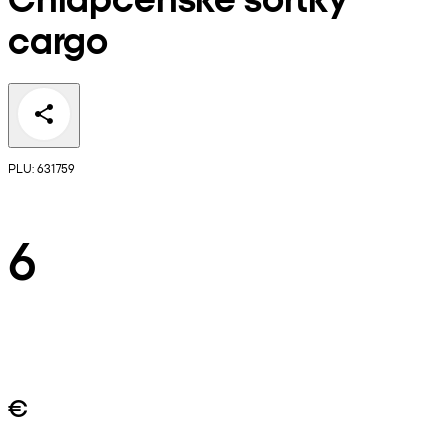
cargo
PLU: 631759
6
€