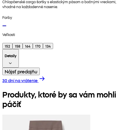
Chlapčenské cargo šortky s elastickým pásom a bočnými vreckami,
vhodné na každodenné nosenie.
Farby
Veľkosti
152
158
164
170
134
Detaily
Nájsť predajňu
30 dní na vrátenie
Produkty, ktoré by sa vám mohli
páčiť