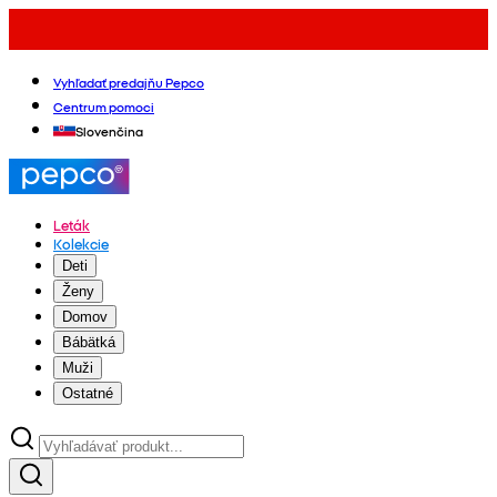
Vyhľadať predajňu Pepco
Centrum pomoci
Slovenčina
Leták
Kolekcie
Deti
Ženy
Domov
Bábätká
Muži
Ostatné