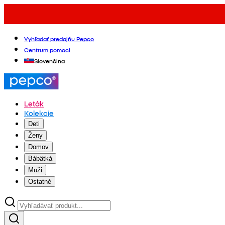
Vyhľadať predajňu Pepco
Centrum pomoci
Slovenčina
Leták
Kolekcie
Deti
Ženy
Domov
Bábätká
Muži
Ostatné