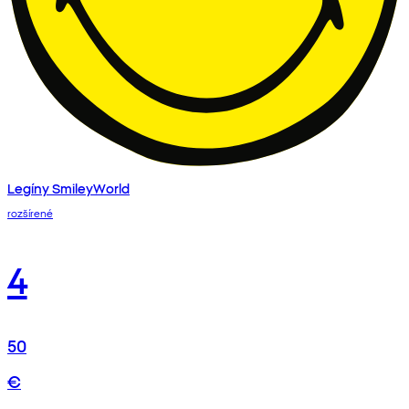
Legíny SmileyWorld
rozšírené
4
50
€