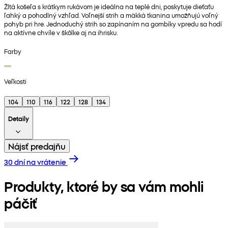
Žltá košeľa s krátkym rukávom je ideálna na teplé dni, poskytuje dieťaťu
ľahký a pohodlný vzhľad. Voľnejší strih a mäkká tkanina umožňujú voľný
pohyb pri hre. Jednoduchý strih so zapínaním na gombíky vpredu sa hodí
na aktívne chvíle v škôlke aj na ihrisku.
Farby
Veľkosti
104
110
116
122
128
134
Detaily
Nájsť predajňu
30 dní na vrátenie
Produkty, ktoré by sa vám mohli
páčiť