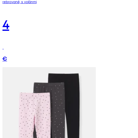
rebrované, s volánmi
4
€