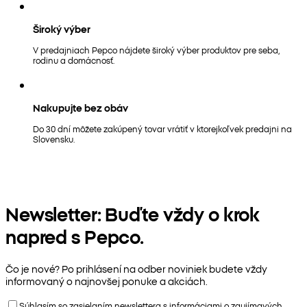
Široký výber
V predajniach Pepco nájdete široký výber produktov pre seba,
rodinu a domácnosť.
Nakupujte bez obáv
Do 30 dní môžete zakúpený tovar vrátiť v ktorejkoľvek predajni na
Slovensku.
Newsletter: Buďte vždy o krok
napred s Pepco.
Čo je nové? Po prihlásení na odber noviniek budete vždy
informovaný o najnovšej ponuke a akciách.
Súhlasím so zasielaním newslettera s informáciami o zaujímavých