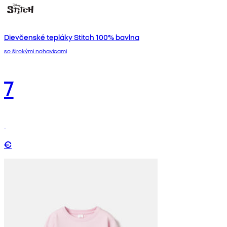
Dievčenské tepláky Stitch 100% bavlna
so širokými nohavicami
7
€