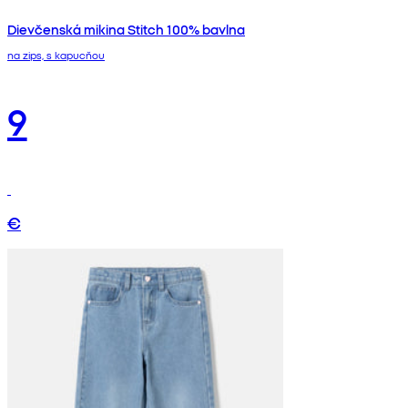
Dievčenská mikina Stitch 100% bavlna
na zips, s kapucňou
9
€