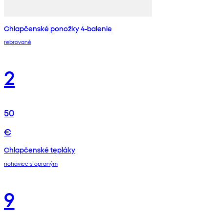
Chlapčenské ponožky 4-balenie
rebrované
2
50
€
Chlapčenské tepláky
nohavice s opraným
9