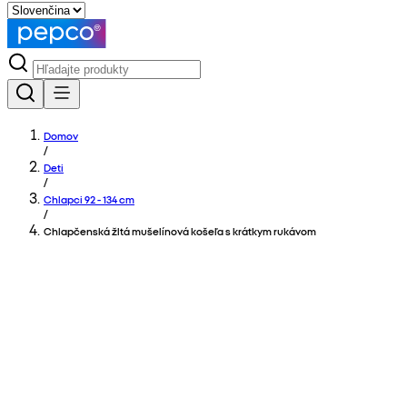
Domov
/
Deti
/
Chlapci 92 - 134 cm
/
Chlapčenská žltá mušelínová košeľa s krátkym rukávom