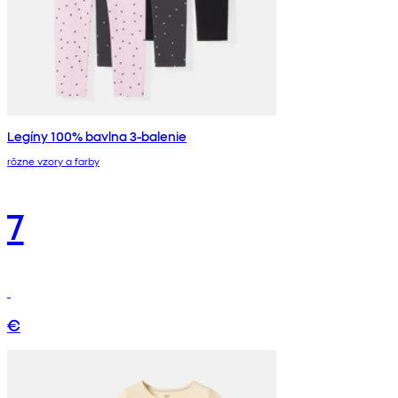
Legíny 100% bavlna 3-balenie
rôzne vzory a farby
7
€