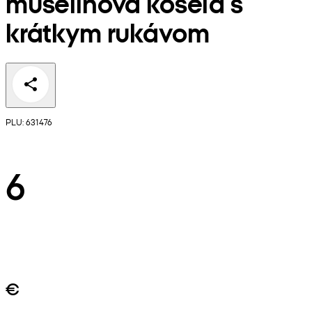
mušelínová košeľa s
krátkym rukávom
PLU: 631476
6
€