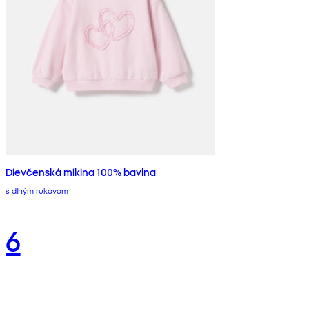
Dievčenská mikina 100% bavlna
s dlhým rukávom
6