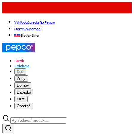
Vyhľadať predajňu Pepco
Centrum pomoci
Slovenčina
Leták
Kolekcie
Deti
Ženy
Domov
Bábätká
Muži
Ostatné