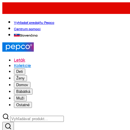
Vyhľadať predajňu Pepco
Centrum pomoci
Slovenčina
Leták
Kolekcie
Deti
Ženy
Domov
Bábätká
Muži
Ostatné