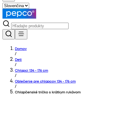
Domov
/
Deti
/
Chlapci 134 - 176 cm
/
Oblečenie pre chlapcov 134 - 176 cm
/
Chlapčenské tričko s krátkym rukávom