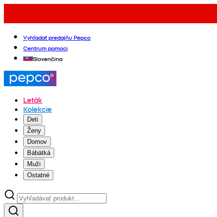
Vyhľadať predajňu Pepco
Centrum pomoci
Slovenčina
Leták
Kolekcie
Deti
Ženy
Domov
Bábätká
Muži
Ostatné