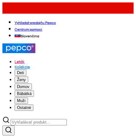
Vyhľadať predajňu Pepco
Centrum pomoci
Slovenčina
Leták
Kolekcie
Deti
Ženy
Domov
Bábätká
Muži
Ostatné