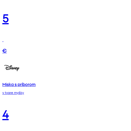
5
€
Miska s príborom
v tvare myšky
4