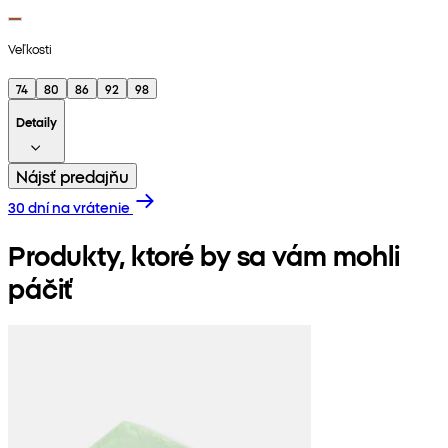
Veľkosti
74
80
86
92
98
Detaily
Nájsť predajňu
30 dní na vrátenie
Produkty, ktoré by sa vám mohli
páčiť