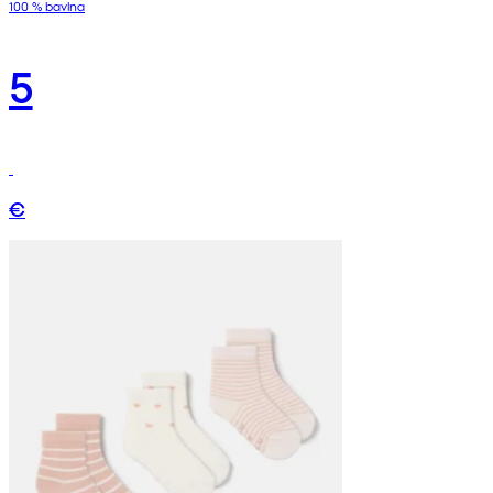
100 % bavlna
5
€