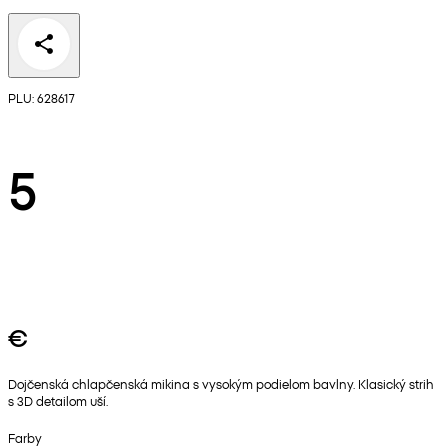
PLU: 628617
5
€
Dojčenská chlapčenská mikina s vysokým podielom bavlny. Klasický strih
s 3D detailom uší.
Farby