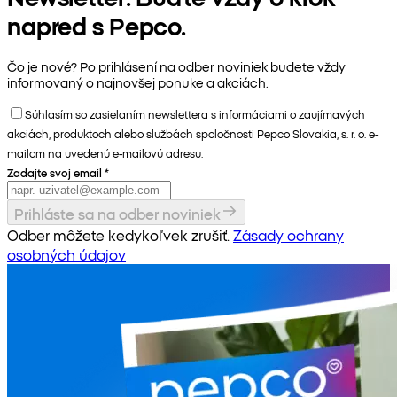
napred s Pepco.
Čo je nové? Po prihlásení na odber noviniek budete vždy
informovaný o najnovšej ponuke a akciách.
Súhlasím so zasielaním newslettera s informáciami o zaujímavých
akciách, produktoch alebo službách spoločnosti Pepco Slovakia, s. r. o. e-
mailom na uvedenú e-mailovú adresu.
Zadajte svoj email
*
Prihláste sa na odber noviniek
Odber môžete kedykoľvek zrušiť.
Zásady ochrany
osobných údajov