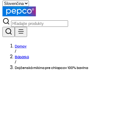
Domov
/
Bábätká
/
Dojčenská mikina pre chlapcov 100% bavlna