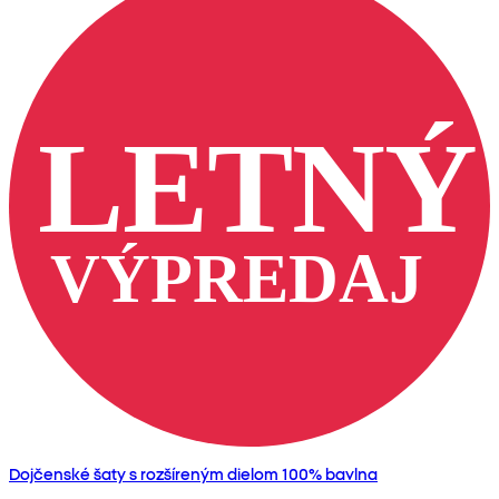
Dojčenské šaty s rozšíreným dielom 100% bavlna