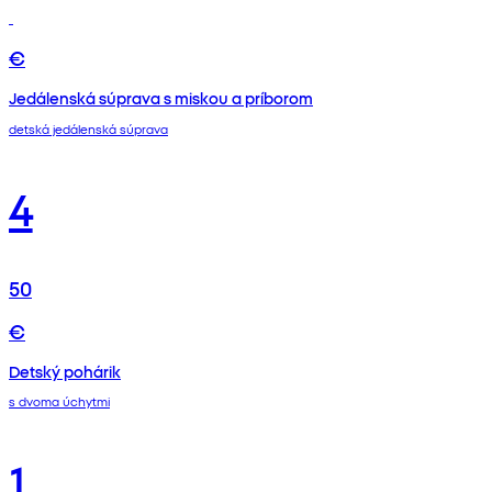
€
Jedálenská súprava s miskou a príborom
detská jedálenská súprava
4
50
€
Detský pohárik
s dvoma úchytmi
1