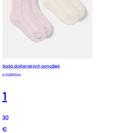
Sada dojčenských ponožiek
s mašličkou
1
30
€