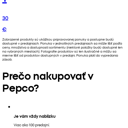
30
€
Zobrazené produkty sú ukážkou pripravovanej ponuky a postupne budú
dostupné v predajniach. Ponuka v jednotlivých predajniach sa môže líšiť podľa
ceny, množstva a dostupnosti sortimentu (niektoré položky budú dostupné len
na vybraných miestach). Fotografie produktov sú len ilustračné a môžu sa
mierne líšiť od produktov dostupných v predajni. Ponuka platí do vypredania
zásob.
Prečo nakupovať v
Pepco?
Je vám vždy nablízku
Viac ako 100 predajní.