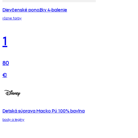
Dievčenské ponožky 4-balenie
rôzne farby
1
80
€
Detská súprava Macko Pú 100% bavlna
body a legíny