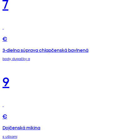
7
€
3-dielna súprava chlapčenská bavlnená
body, dupačky a
9
€
Dojčenská mikina
s uškami