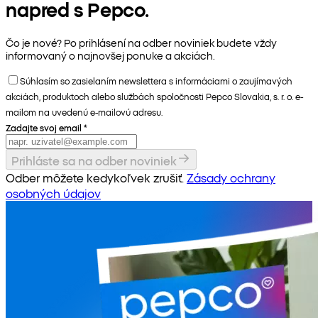
napred s Pepco.
Čo je nové? Po prihlásení na odber noviniek budete vždy
informovaný o najnovšej ponuke a akciách.
Súhlasím so zasielaním newslettera s informáciami o zaujímavých
akciách, produktoch alebo službách spoločnosti Pepco Slovakia, s. r. o. e-
mailom na uvedenú e-mailovú adresu.
Zadajte svoj email
*
Prihláste sa na odber noviniek
Odber môžete kedykoľvek zrušiť.
Zásady ochrany
osobných údajov