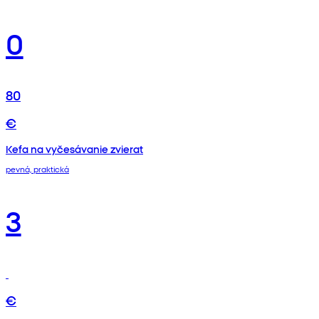
0
80
€
Kefa na vyčesávanie zvierat
pevná, praktická
3
€