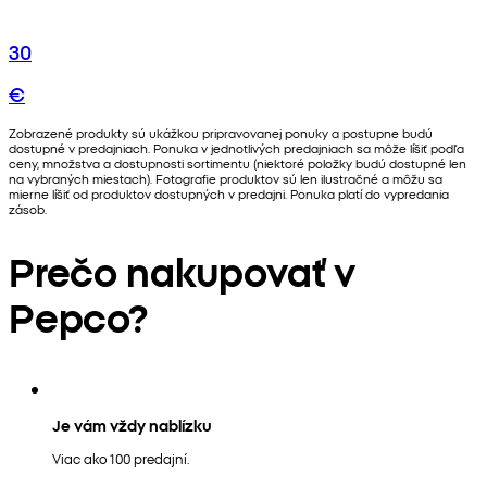
30
€
Zobrazené produkty sú ukážkou pripravovanej ponuky a postupne budú
dostupné v predajniach. Ponuka v jednotlivých predajniach sa môže líšiť podľa
ceny, množstva a dostupnosti sortimentu (niektoré položky budú dostupné len
na vybraných miestach). Fotografie produktov sú len ilustračné a môžu sa
mierne líšiť od produktov dostupných v predajni. Ponuka platí do vypredania
zásob.
Prečo nakupovať v
Pepco?
Je vám vždy nablízku
Viac ako 100 predajní.