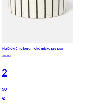
Malá okrúhla keramická miska pre psa
tlmená
2
50
€