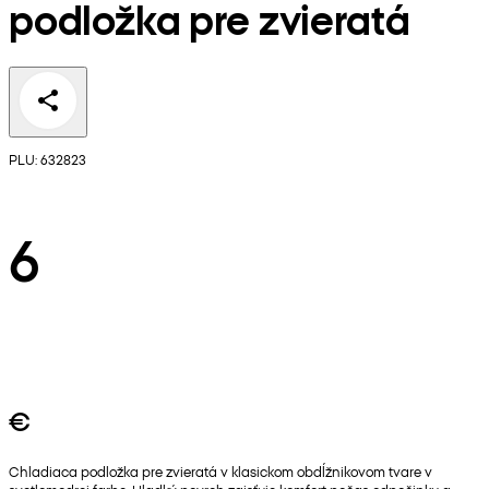
podložka pre zvieratá
PLU: 632823
6
€
Chladiaca podložka pre zvieratá v klasickom obdĺžnikovom tvare v