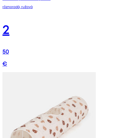
rôznorodá, ružová
2
50
€