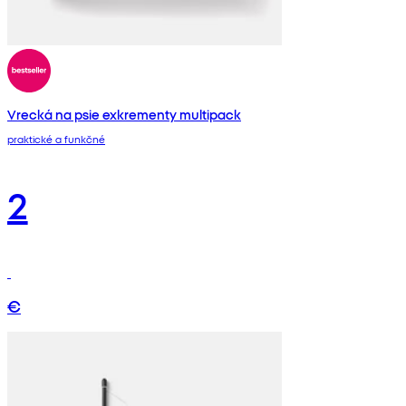
Vrecká na psie exkrementy multipack
praktické a funkčné
2
€