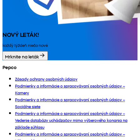
NOVÝ LETÁK!
každý týždeň niečo nové
Mrknite na leták
Pepco
Zásady ochrany osobných údajov
Podmienky a informácie o spracovávaní osobných údajov –
Kamery
Podmienky a informácie o spracovávaní osobných údajov –
Sociálne siete
Podmienky a informácie o spracovávaní osobných údajov –
Vedenie databázy uchádzačov mimo výberového konania na
základe súhlasu
Podmienky a informácie o spracovávaní osobných údajov –