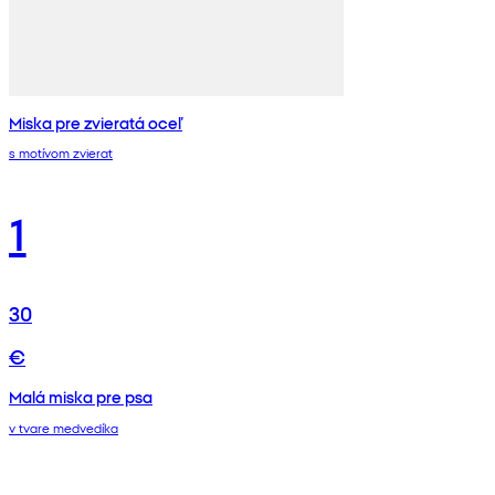
Miska pre zvieratá oceľ
s motívom zvierat
1
30
€
Malá miska pre psa
v tvare medvedíka