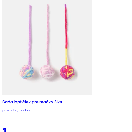
Sada loptičiek pre mačky 3 ks
praktické, farebné
1