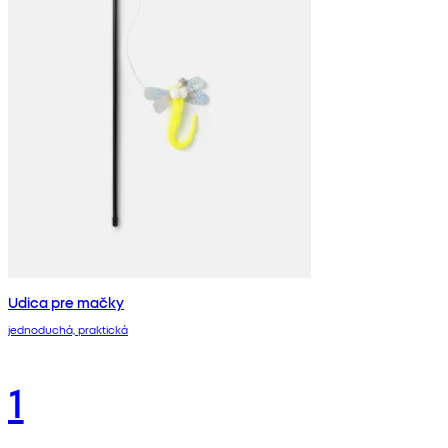
Udica pre mačky
jednoduchá, praktická
1