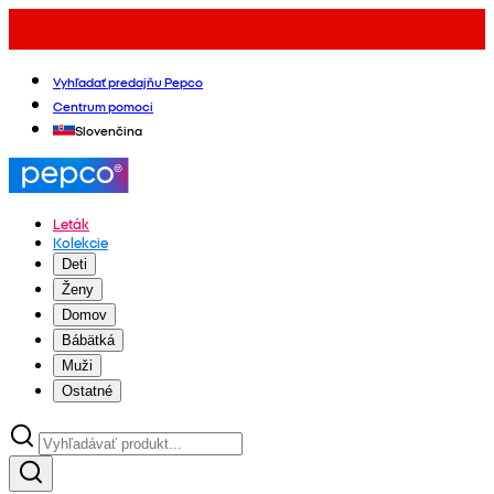
Vyhľadať predajňu Pepco
Centrum pomoci
Slovenčina
Leták
Kolekcie
Deti
Ženy
Domov
Bábätká
Muži
Ostatné