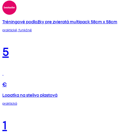
Tréningové podložky pre zvieratá multipack 58cm x 58cm
praktické, funkčné
5
€
Lopatka na stelivo plastová
praktická
1