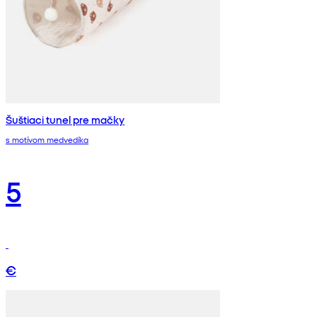
Šuštiaci tunel pre mačky
s motívom medvedíka
5
€