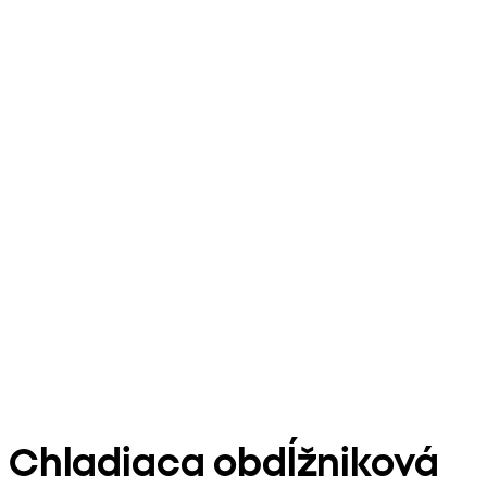
Chladiaca obdĺžniková