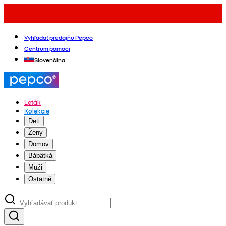
Vyhľadať predajňu Pepco
Centrum pomoci
Slovenčina
Leták
Kolekcie
Deti
Ženy
Domov
Bábätká
Muži
Ostatné