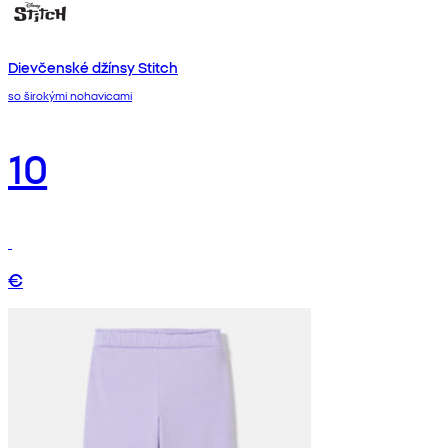
Dievčenské džínsy Stitch
so širokými nohavicami
10
€