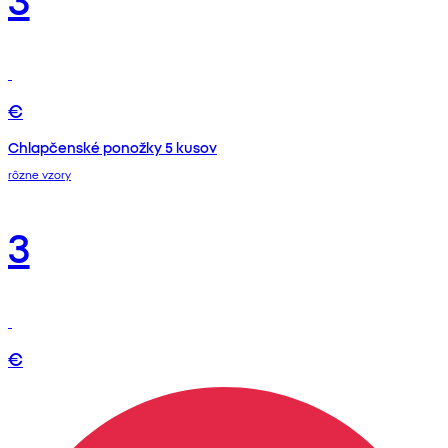
€
Chlapčenské ponožky 5 kusov
rôzne vzory
3
€