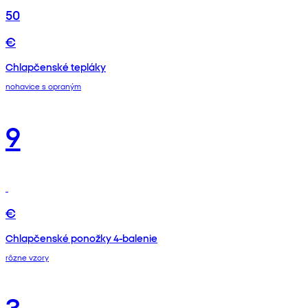
50
€
Chlapčenské tepláky
nohavice s opraným
9
€
Chlapčenské ponožky 4-balenie
rôzne vzory
3