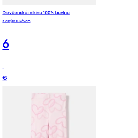
Dievčenská mikina 100% bavlna
s dlhým rukávom
6
€