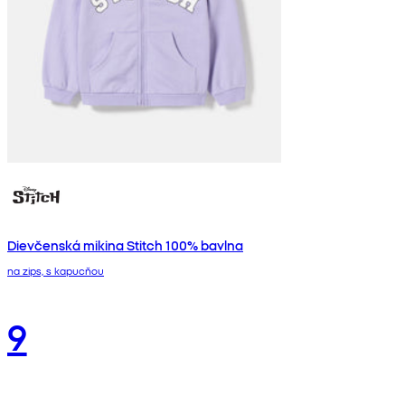
Dievčenská mikina Stitch 100% bavlna
na zips, s kapucňou
9