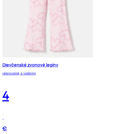
Dievčenské zvonové legíny
rebrované, s volánmi
4
€