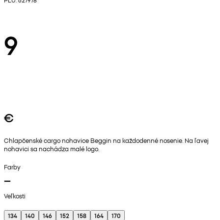
9
€
Chlapčenské cargo nohavice Beggin na každodenné nosenie. Na ľavej
nohavici sa nachádza malé logo.
Farby
Veľkosti
134
140
146
152
158
164
170