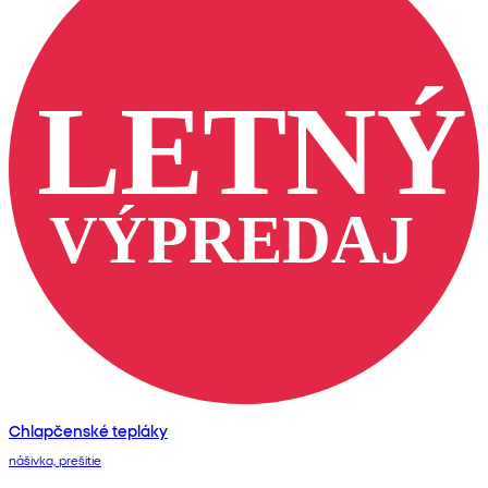
Chlapčenské tepláky
nášivka, prešitie