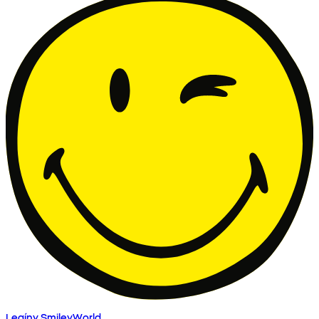
Legíny SmileyWorld