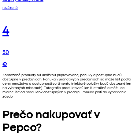
rozšírené
4
50
€
Zobrazené produkty sú ukážkou pripravovanej ponuky a postupne budú
dostupné v predajniach. Ponuka v jednotlivých predajniach sa môže líšiť podľa
ceny, množstva a dostupnosti sortimentu (niektoré položky budú dostupné len
na vybraných miestach). Fotografie produktov sú len ilustračné a môžu sa
mierne líšiť od produktov dostupných v predajni. Ponuka platí do vypredania
zásob.
Prečo nakupovať v
Pepco?