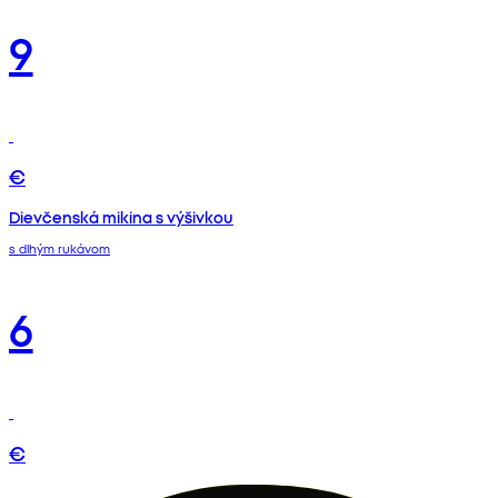
9
€
Dievčenská mikina s výšivkou
s dlhým rukávom
6
€