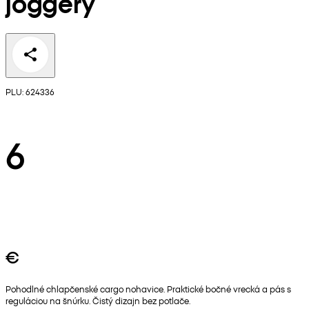
joggery
PLU: 624336
6
€
Pohodlné chlapčenské cargo nohavice. Praktické bočné vrecká a pás s
reguláciou na šnúrku. Čistý dizajn bez potlače.