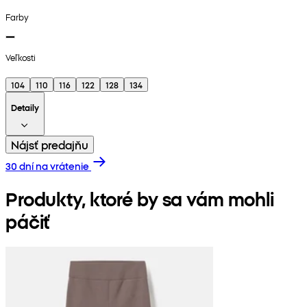
Farby
Veľkosti
104
110
116
122
128
134
Detaily
Nájsť predajňu
30 dní na vrátenie
Produkty, ktoré by sa vám mohli
páčiť