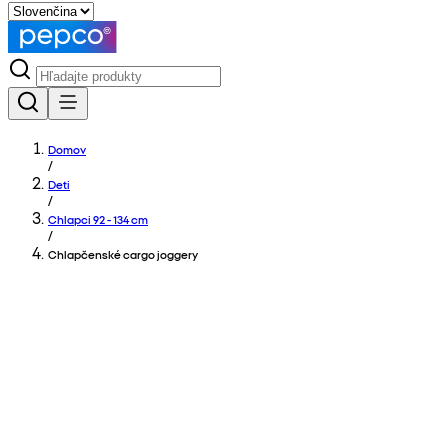
Domov
/
Deti
/
Chlapci 92 - 134 cm
/
Chlapčenské cargo joggery