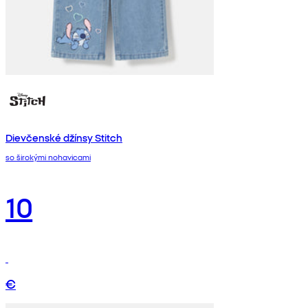
Dievčenské džínsy Stitch
so širokými nohavicami
10
€