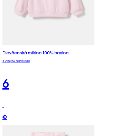
Dievčenská mikina 100% bavlna
s dlhým rukávom
6
€