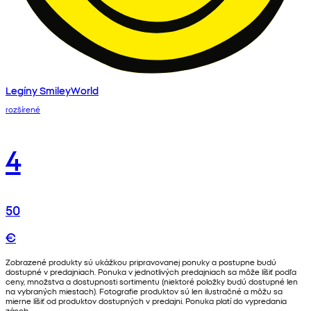
Legíny SmileyWorld
rozšírené
4
50
€
Zobrazené produkty sú ukážkou pripravovanej ponuky a postupne budú
dostupné v predajniach. Ponuka v jednotlivých predajniach sa môže líšiť podľa
ceny, množstva a dostupnosti sortimentu (niektoré položky budú dostupné len
na vybraných miestach). Fotografie produktov sú len ilustračné a môžu sa
mierne líšiť od produktov dostupných v predajni. Ponuka platí do vypredania
zásob.