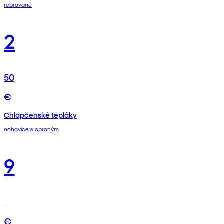
rebrované
2
50
€
Chlapčenské tepláky
nohavice s opraným
9
€