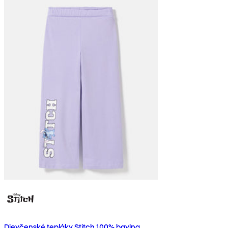
Dievčenské tepláky Stitch 100% bavlna