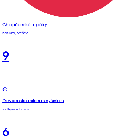
Chlapčenské tepláky
nášivka, prešitie
9
€
Dievčenská mikina s výšivkou
s dlhým rukávom
6