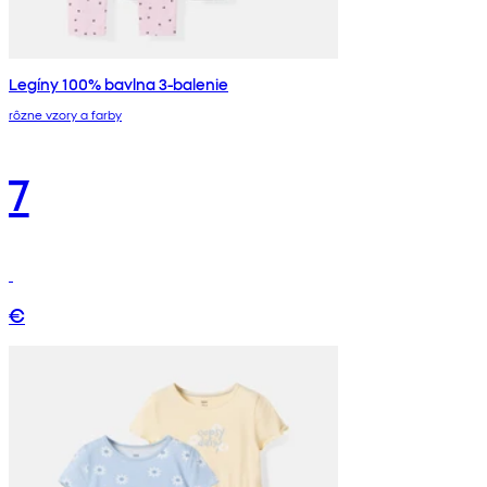
Legíny 100% bavlna 3-balenie
rôzne vzory a farby
7
€