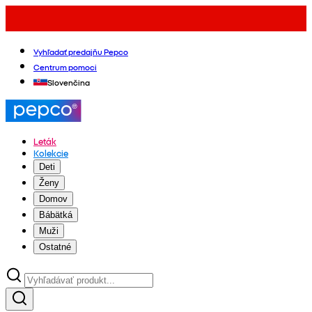
Vyhľadať predajňu Pepco
Centrum pomoci
Slovenčina
Leták
Kolekcie
Deti
Ženy
Domov
Bábätká
Muži
Ostatné