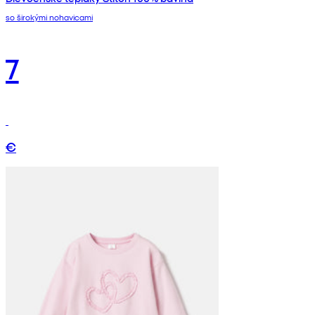
so širokými nohavicami
7
€