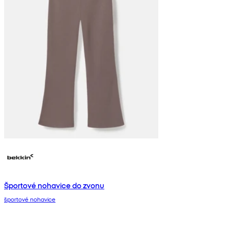
Športové nohavice do zvonu
športové nohavice