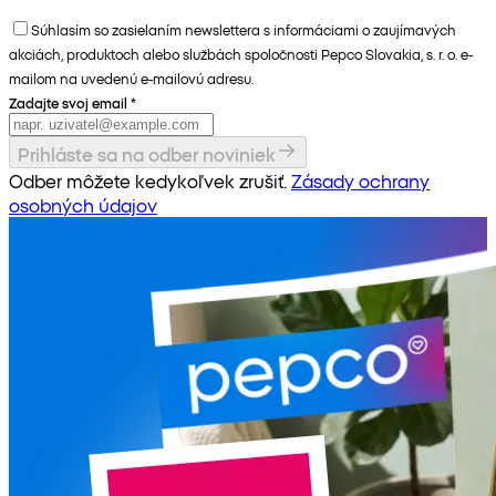
Súhlasím so zasielaním newslettera s informáciami o zaujímavých
akciách, produktoch alebo službách spoločnosti Pepco Slovakia, s. r. o. e-
mailom na uvedenú e-mailovú adresu.
Zadajte svoj email
*
Prihláste sa na odber noviniek
Odber môžete kedykoľvek zrušiť.
Zásady ochrany
osobných údajov