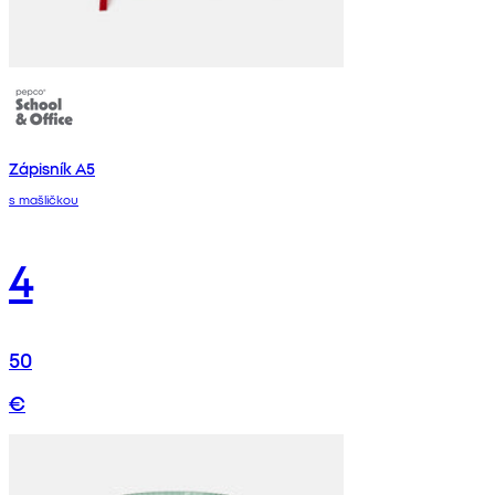
Zápisník A5
s mašličkou
4
50
€