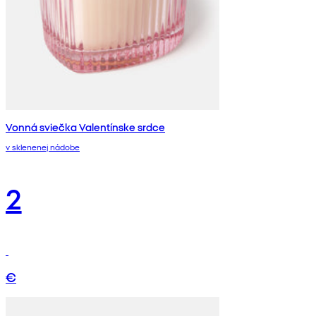
Vonná sviečka Valentínske srdce
v sklenenej nádobe
2
€