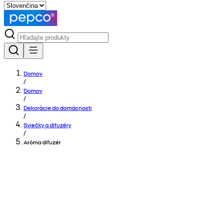
Domov
/
Domov
/
Dekorácie do domácnosti
/
Sviečky a difuzéry
/
Aróma difuzér