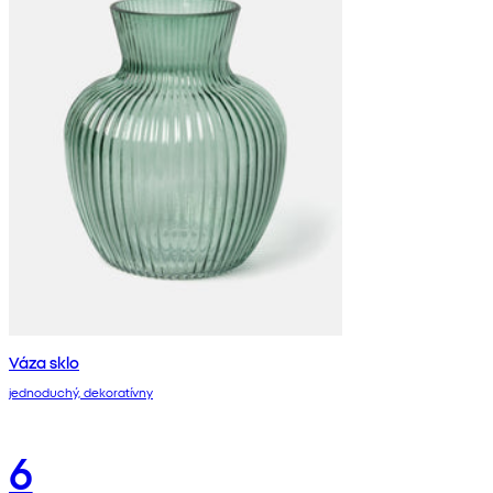
Váza sklo
jednoduchý, dekoratívny
6