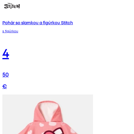
Pohár so slamkou a figúrkou Stitch
s figúrkou
4
50
€