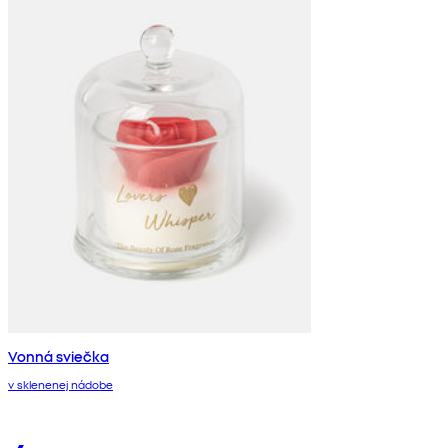
Vonná sviečka
v sklenenej nádobe