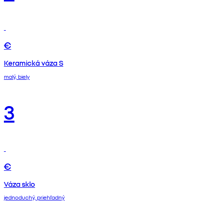
€
Keramická váza S
malý, biely
3
€
Váza sklo
jednoduchý, priehľadný