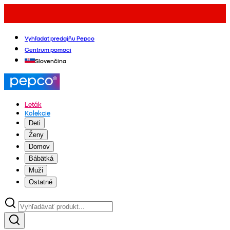
Vyhľadať predajňu Pepco
Centrum pomoci
Slovenčina
Leták
Kolekcie
Deti
Ženy
Domov
Bábätká
Muži
Ostatné