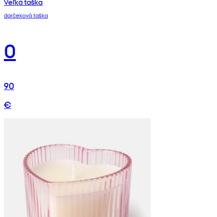
Veľká taška
darčeková taška
0
90
€