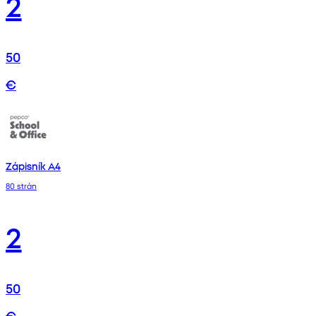
2
50
€
Zápisník A4
80 strán
2
50
€