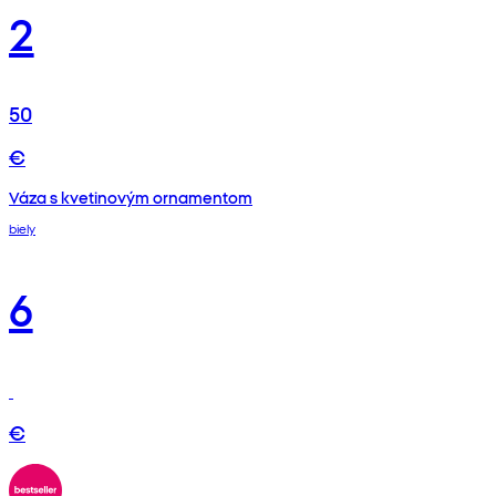
2
50
€
Váza s kvetinovým ornamentom
biely
6
€