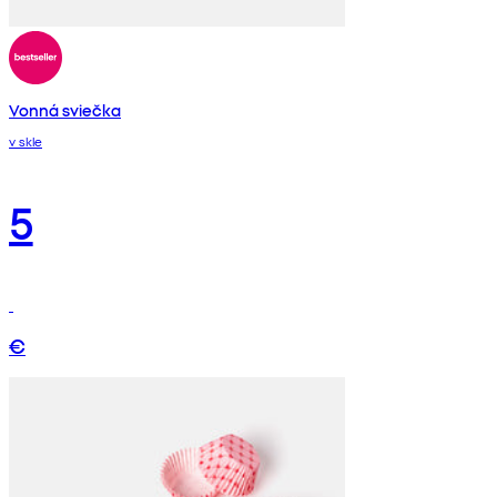
Vonná sviečka
v skle
5
€