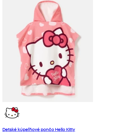
Detské kúpeľňové pončo Hello Kitty