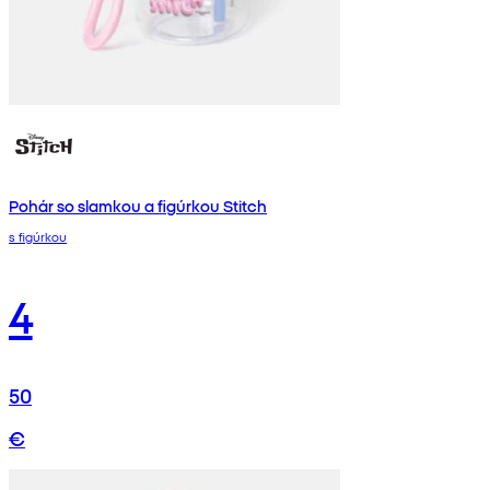
Pohár so slamkou a figúrkou Stitch
s figúrkou
4
50
€