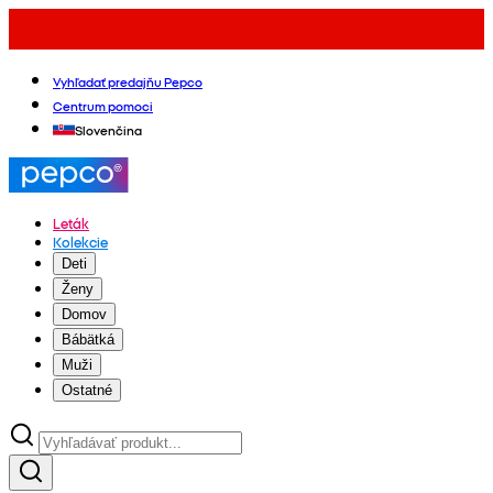
Vyhľadať predajňu Pepco
Centrum pomoci
Slovenčina
Leták
Kolekcie
Deti
Ženy
Domov
Bábätká
Muži
Ostatné