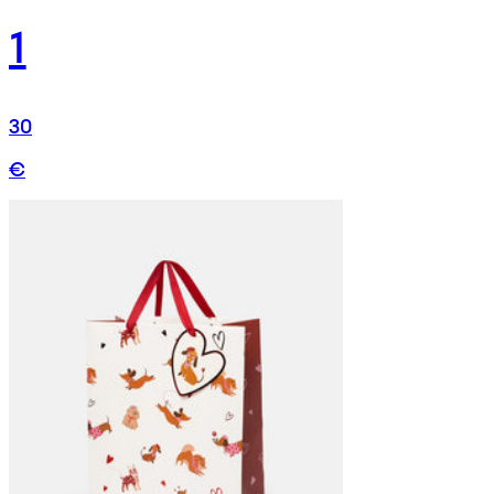
1
30
€