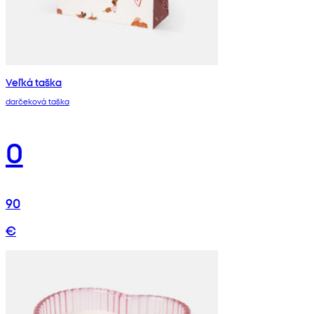
Veľká taška
darčeková taška
0
90
€