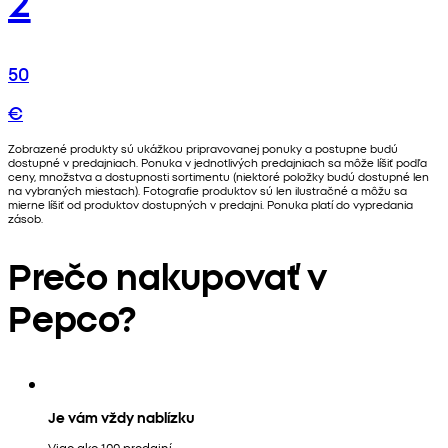
50
€
Zobrazené produkty sú ukážkou pripravovanej ponuky a postupne budú
dostupné v predajniach. Ponuka v jednotlivých predajniach sa môže líšiť podľa
ceny, množstva a dostupnosti sortimentu (niektoré položky budú dostupné len
na vybraných miestach). Fotografie produktov sú len ilustračné a môžu sa
mierne líšiť od produktov dostupných v predajni. Ponuka platí do vypredania
zásob.
Prečo nakupovať v
Pepco?
Je vám vždy nablízku
Viac ako 100 predajní.