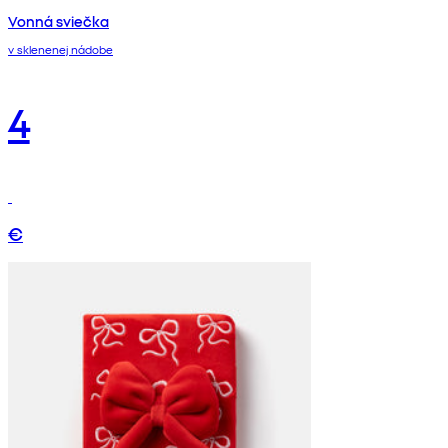
Vonná sviečka
v sklenenej nádobe
4
€