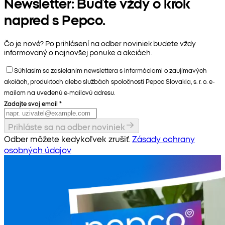
Newsletter: Buďte vždy o krok
napred s Pepco.
Čo je nové? Po prihlásení na odber noviniek budete vždy
informovaný o najnovšej ponuke a akciách.
Súhlasím so zasielaním newslettera s informáciami o zaujímavých
akciách, produktoch alebo službách spoločnosti Pepco Slovakia, s. r. o. e-
mailom na uvedenú e-mailovú adresu.
Zadajte svoj email
*
Prihláste sa na odber noviniek
Odber môžete kedykoľvek zrušiť.
Zásady ochrany
osobných údajov