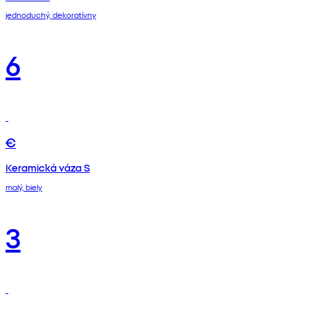
jednoduchý, dekoratívny
6
€
Keramická váza S
malý, biely
3