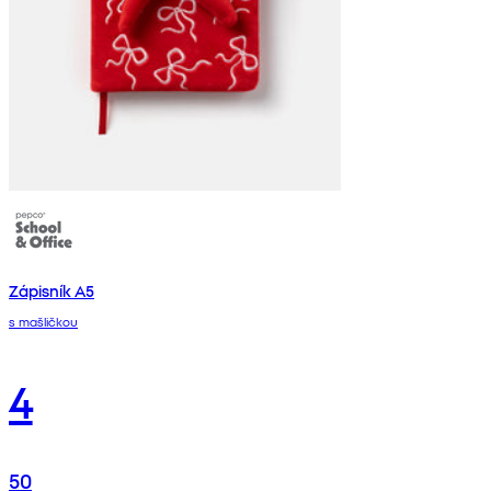
Zápisník A5
s mašličkou
4
50