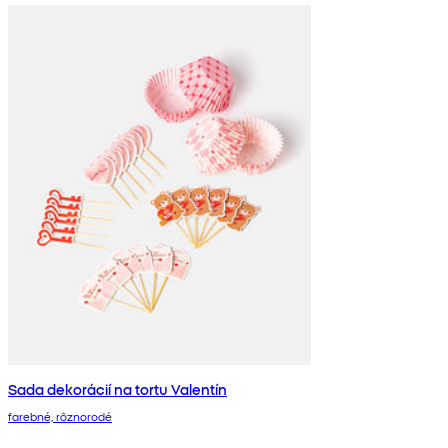
Sada dekorácií na tortu Valentín
farebné, rôznorodé