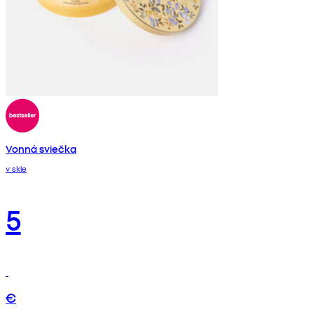
Vonná sviečka
v skle
5
€