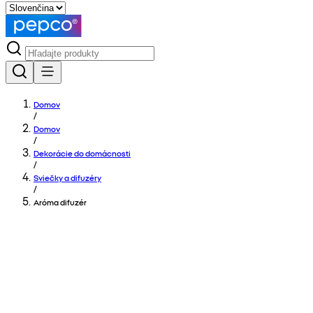
Domov
/
Domov
/
Dekorácie do domácnosti
/
Sviečky a difuzéry
/
Aróma difuzér