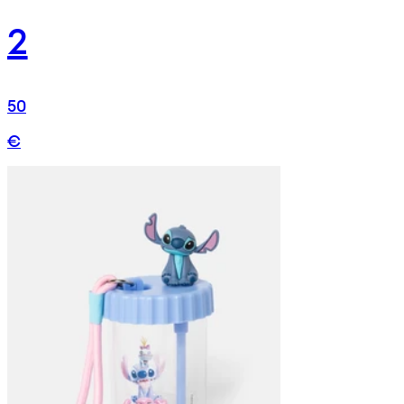
2
50
€