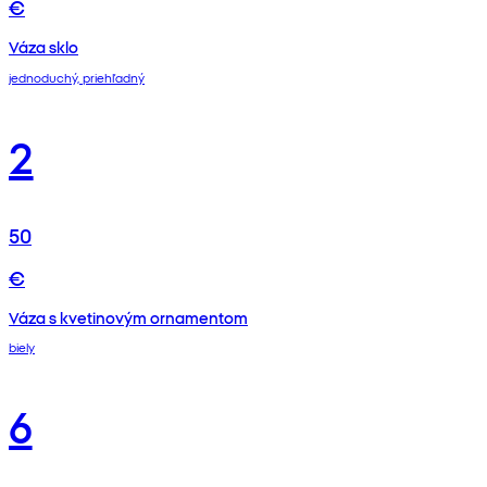
€
Váza sklo
jednoduchý, priehľadný
2
50
€
Váza s kvetinovým ornamentom
biely
6