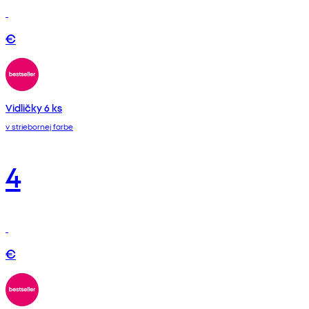
€
Vidličky 6 ks
v striebornej farbe
4
€