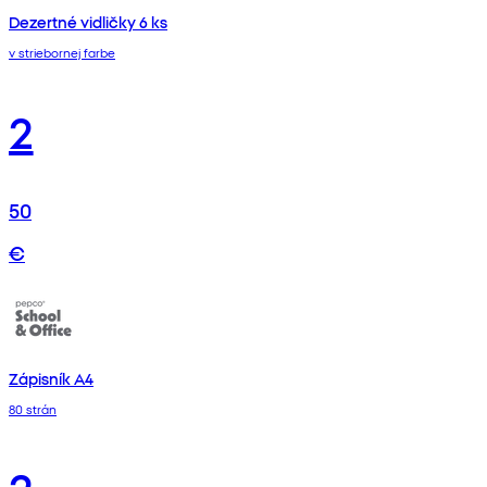
Dezertné vidličky 6 ks
v striebornej farbe
2
50
€
Zápisník A4
80 strán
2