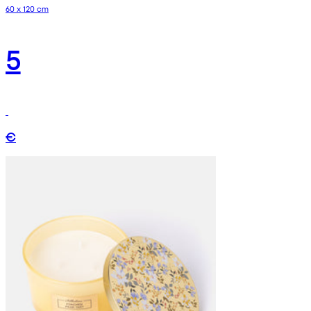
60 x 120 cm
5
€