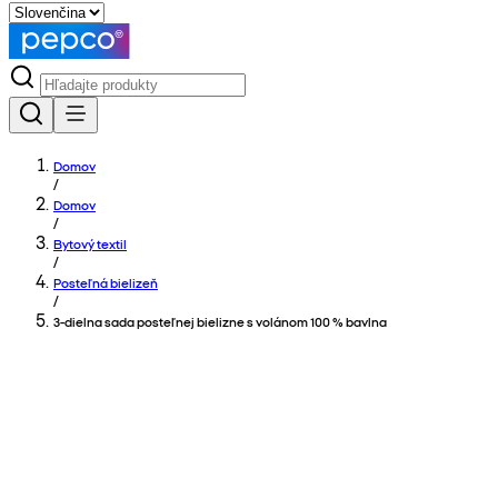
Domov
/
Domov
/
Bytový textil
/
Posteľná bielizeň
/
3‑dielna sada posteľnej bielizne s volánom 100 % bavlna