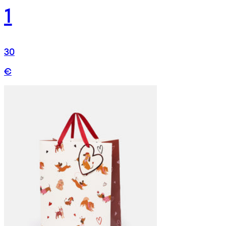
1
30
€