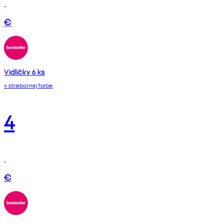
€
Vidličky 6 ks
v striebornej farbe
4
€