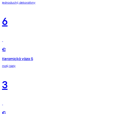
jednoduchý, dekoratívny
6
€
Keramická váza S
malý, biely
3
€