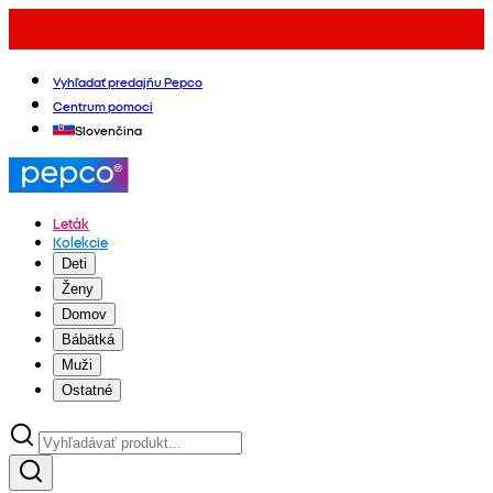
Vyhľadať predajňu Pepco
Centrum pomoci
Slovenčina
Leták
Kolekcie
Deti
Ženy
Domov
Bábätká
Muži
Ostatné