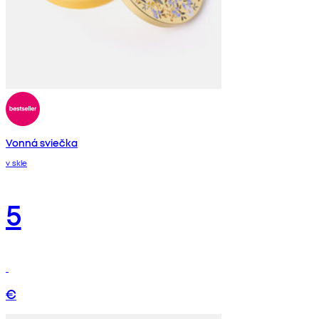
Vonná sviečka
v skle
5
€