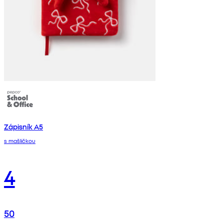
Zápisník A5
s mašličkou
4
50