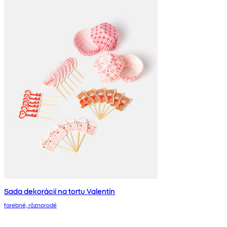
Sada dekorácií na tortu Valentín
farebné, rôznorodé