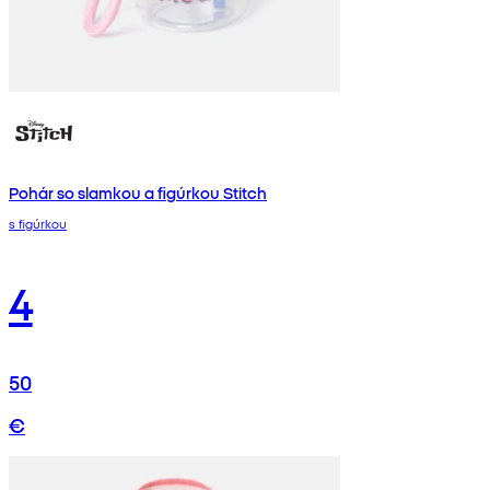
Pohár so slamkou a figúrkou Stitch
s figúrkou
4
50
€