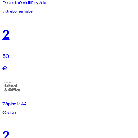
Dezertné vidličky 6 ks
v striebornej farbe
2
50
€
Zápisník A4
80 strán
2