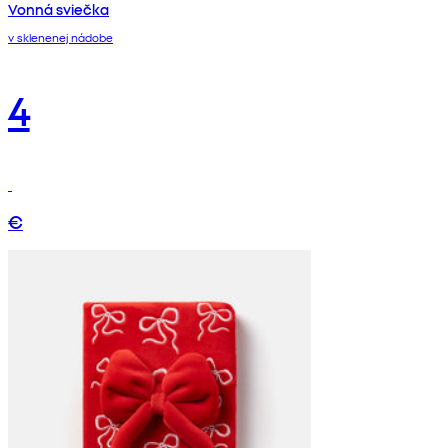
Vonná sviečka
v sklenenej nádobe
4
€