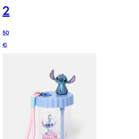
2
50
€