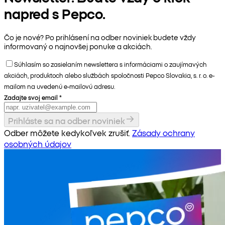
napred s Pepco.
Čo je nové? Po prihlásení na odber noviniek budete vždy
informovaný o najnovšej ponuke a akciách.
Súhlasím so zasielaním newslettera s informáciami o zaujímavých
akciách, produktoch alebo službách spoločnosti Pepco Slovakia, s. r. o. e-
mailom na uvedenú e-mailovú adresu.
Zadajte svoj email
*
Prihláste sa na odber noviniek
Odber môžete kedykoľvek zrušiť.
Zásady ochrany
osobných údajov