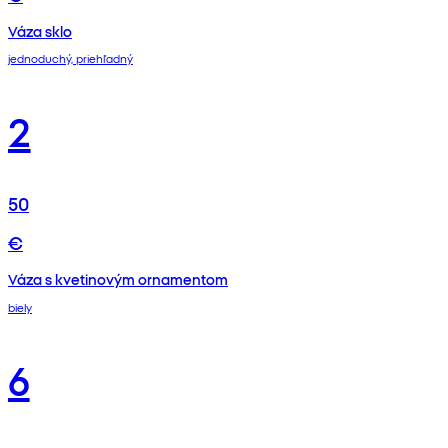
Váza sklo
jednoduchý, priehľadný
2
50
€
Váza s kvetinovým ornamentom
biely
6