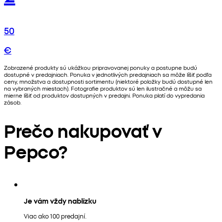
50
€
Zobrazené produkty sú ukážkou pripravovanej ponuky a postupne budú
dostupné v predajniach. Ponuka v jednotlivých predajniach sa môže líšiť podľa
ceny, množstva a dostupnosti sortimentu (niektoré položky budú dostupné len
na vybraných miestach). Fotografie produktov sú len ilustračné a môžu sa
mierne líšiť od produktov dostupných v predajni. Ponuka platí do vypredania
zásob.
Prečo nakupovať v
Pepco?
Je vám vždy nablízku
Viac ako 100 predajní.