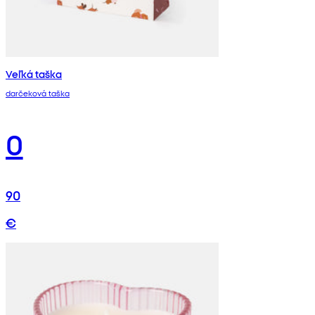
Veľká taška
darčeková taška
0
90
€