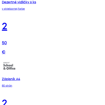
Dezertné vidličky 6 ks
v striebornej farbe
2
50
€
Zápisník A4
80 strán
2