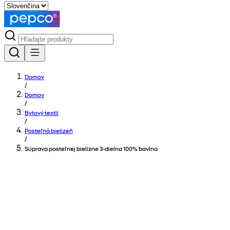
Domov
/
Domov
/
Bytový textil
/
Posteľná bielizeň
/
Súprava posteľnej bielizne 3-dielna 100% bavlna