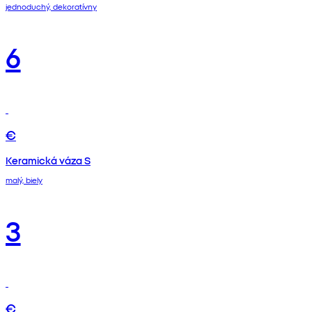
jednoduchý, dekoratívny
6
€
Keramická váza S
malý, biely
3
€