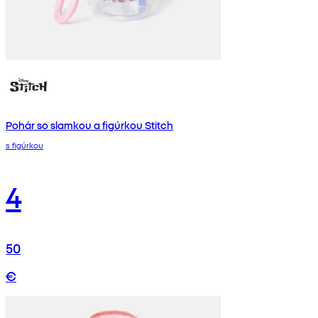
Pohár so slamkou a figúrkou Stitch
s figúrkou
4
50
€