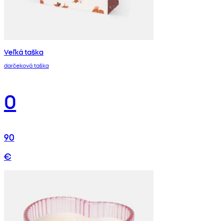
Veľká taška
darčeková taška
0
90
€