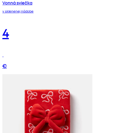
Vonná sviečka
v sklenenej nádobe
4
€