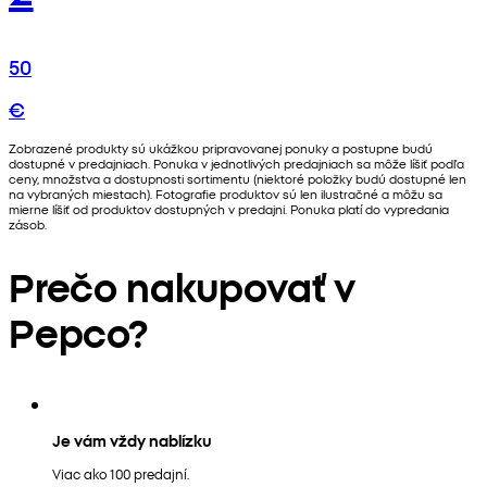
50
€
Zobrazené produkty sú ukážkou pripravovanej ponuky a postupne budú
dostupné v predajniach. Ponuka v jednotlivých predajniach sa môže líšiť podľa
ceny, množstva a dostupnosti sortimentu (niektoré položky budú dostupné len
na vybraných miestach). Fotografie produktov sú len ilustračné a môžu sa
mierne líšiť od produktov dostupných v predajni. Ponuka platí do vypredania
zásob.
Prečo nakupovať v
Pepco?
Je vám vždy nablízku
Viac ako 100 predajní.