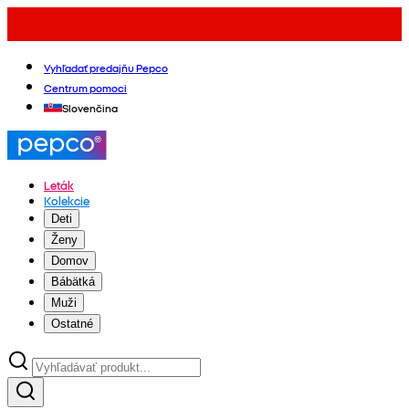
Vyhľadať predajňu Pepco
Centrum pomoci
Slovenčina
Leták
Kolekcie
Deti
Ženy
Domov
Bábätká
Muži
Ostatné