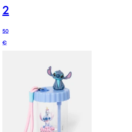
2
50
€