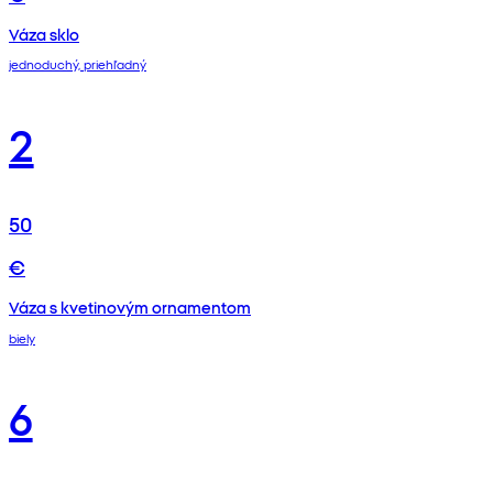
Váza sklo
jednoduchý, priehľadný
2
50
€
Váza s kvetinovým ornamentom
biely
6