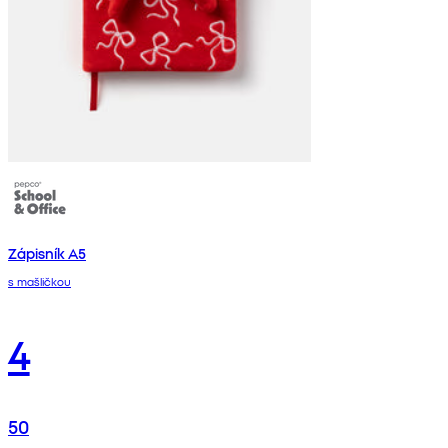
Zápisník A5
s mašličkou
4
50