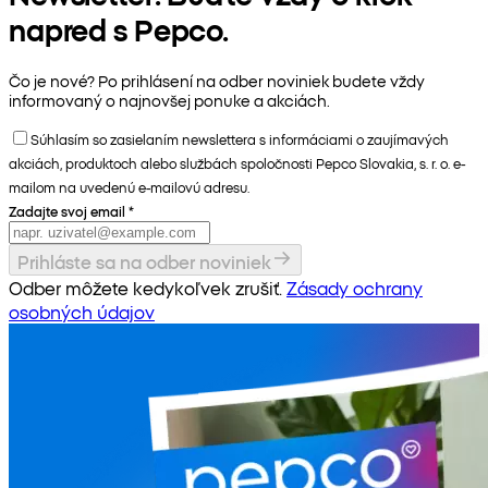
napred s Pepco.
Čo je nové? Po prihlásení na odber noviniek budete vždy
informovaný o najnovšej ponuke a akciách.
Súhlasím so zasielaním newslettera s informáciami o zaujímavých
akciách, produktoch alebo službách spoločnosti Pepco Slovakia, s. r. o. e-
mailom na uvedenú e-mailovú adresu.
Zadajte svoj email
*
Prihláste sa na odber noviniek
Odber môžete kedykoľvek zrušiť.
Zásady ochrany
osobných údajov