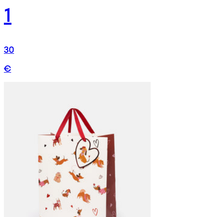
1
30
€