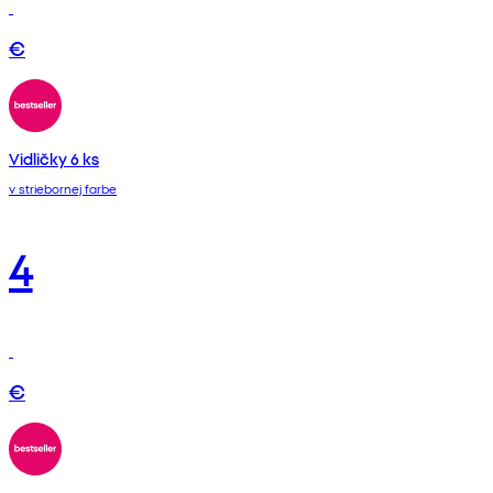
€
Vidličky 6 ks
v striebornej farbe
4
€