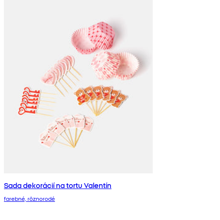
Sada dekorácií na tortu Valentín
farebné, rôznorodé