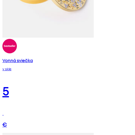
Vonná sviečka
v skle
5
€