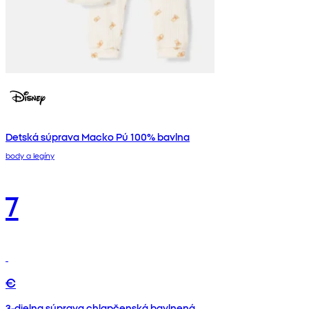
Detská súprava Macko Pú 100% bavlna
body a legíny
7
€
3-dielna súprava chlapčenská bavlnená