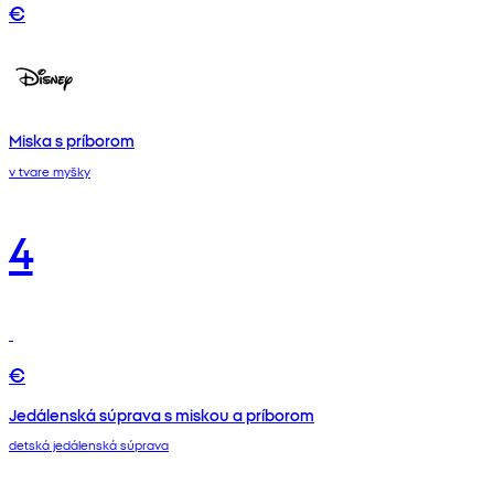
€
Miska s príborom
v tvare myšky
4
€
Jedálenská súprava s miskou a príborom
detská jedálenská súprava