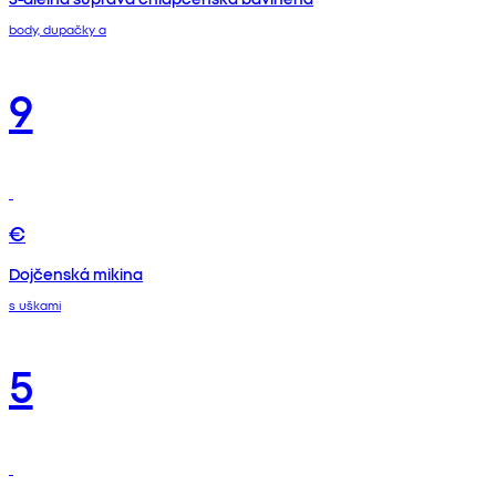
body, dupačky a
9
€
Dojčenská mikina
s uškami
5