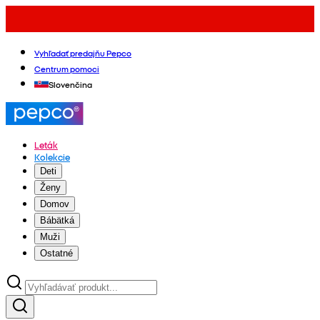
Vyhľadať predajňu Pepco
Centrum pomoci
Slovenčina
Leták
Kolekcie
Deti
Ženy
Domov
Bábätká
Muži
Ostatné