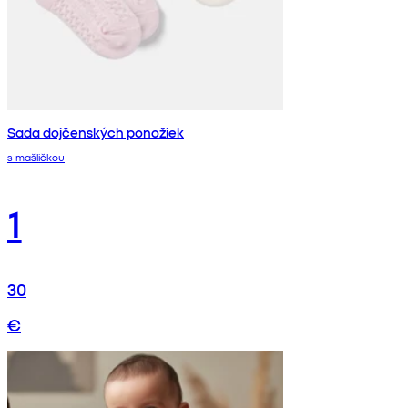
Sada dojčenských ponožiek
s mašličkou
1
30
€