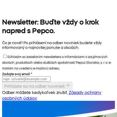
Newsletter: Buďte vždy o krok
napred s Pepco.
Čo je nové? Po prihlásení na odber noviniek budete vždy
informovaný o najnovšej ponuke a akciách.
Súhlasím so zasielaním newslettera s informáciami o zaujímavých
akciách, produktoch alebo službách spoločnosti Pepco Slovakia, s. r. o. e-
mailom na uvedenú e-mailovú adresu.
Zadajte svoj email
*
Prihláste sa na odber noviniek
Odber môžete kedykoľvek zrušiť.
Zásady ochrany
osobných údajov