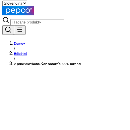
Domov
/
Bábätká
/
2-pack dievčenských nohavíc 100% bavlna