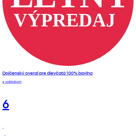
Dojčenský overal pre dievčatá 100% bavlna
s volánikom
6