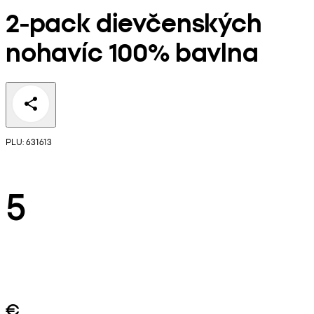
2-pack dievčenských
nohavíc 100% bavlna
PLU: 631613
5
€