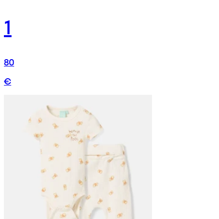
1
80
€