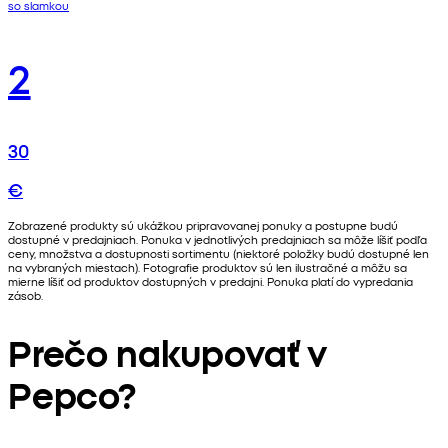
so slamkou
2
30
€
Zobrazené produkty sú ukážkou pripravovanej ponuky a postupne budú
dostupné v predajniach. Ponuka v jednotlivých predajniach sa môže líšiť podľa
ceny, množstva a dostupnosti sortimentu (niektoré položky budú dostupné len
na vybraných miestach). Fotografie produktov sú len ilustračné a môžu sa
mierne líšiť od produktov dostupných v predajni. Ponuka platí do vypredania
zásob.
Prečo nakupovať v
Pepco?