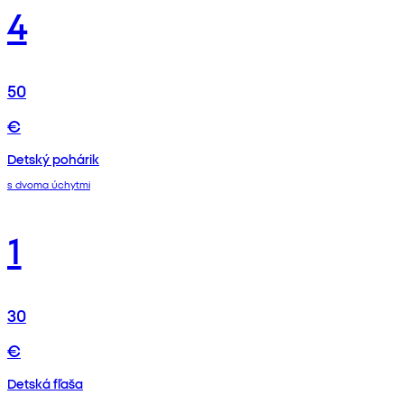
4
50
€
Detský pohárik
s dvoma úchytmi
1
30
€
Detská fľaša