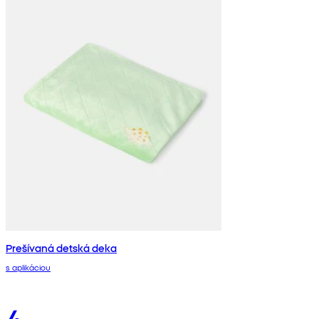
Prešívaná detská deka
s aplikáciou
4