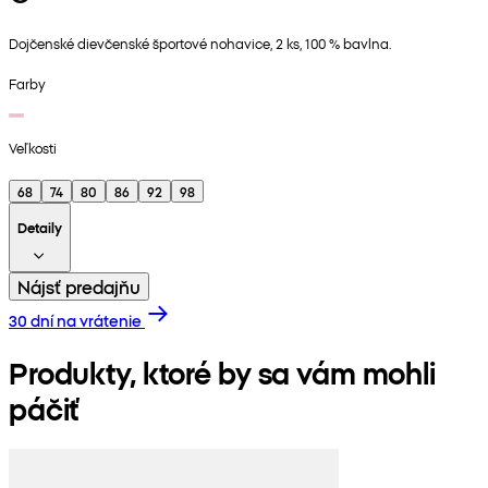
Dojčenské dievčenské športové nohavice, 2 ks, 100 % bavlna.
Farby
Veľkosti
68
74
80
86
92
98
Detaily
Nájsť predajňu
30 dní na vrátenie
Produkty, ktoré by sa vám mohli
páčiť