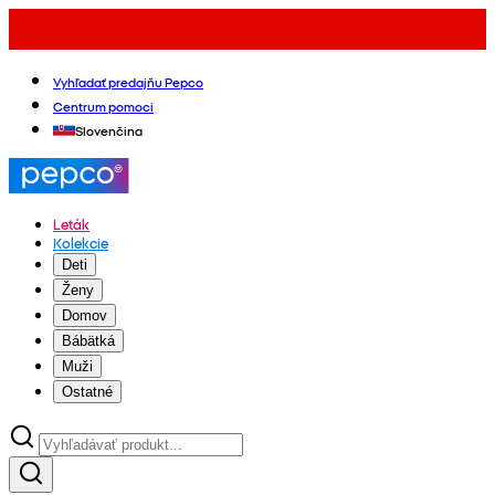
Vyhľadať predajňu Pepco
Centrum pomoci
Slovenčina
Leták
Kolekcie
Deti
Ženy
Domov
Bábätká
Muži
Ostatné