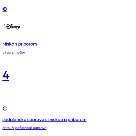
€
Miska s príborom
v tvare myšky
4
€
Jedálenská súprava s miskou a príborom
detská jedálenská súprava