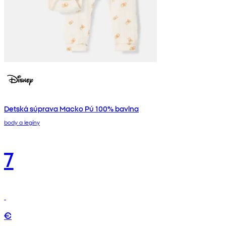
Detská súprava Macko Pú 100% bavlna
body a legíny
7
€