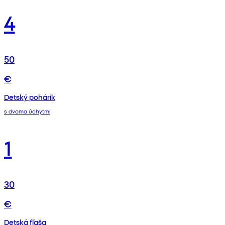
4
50
€
Detský pohárik
s dvoma úchytmi
1
30
€
Detská fľaša