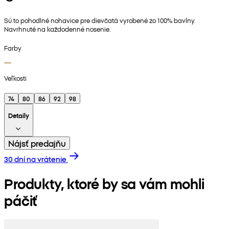
Sú to pohodlné nohavice pre dievčatá vyrobené zo 100% bavlny.
Navrhnuté na každodenné nosenie.
Farby
Veľkosti
74
80
86
92
98
Detaily
Nájsť predajňu
30 dní na vrátenie
Produkty, ktoré by sa vám mohli
páčiť