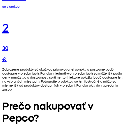
so slamkou
2
30
€
Zobrazené produkty sú ukážkou pripravovanej ponuky a postupne budú
dostupné v predajniach. Ponuka v jednotlivých predajniach sa môže líšiť podľa
ceny, množstva a dostupnosti sortimentu (niektoré položky budú dostupné len
na vybraných miestach). Fotografie produktov sú len ilustračné a môžu sa
mierne líšiť od produktov dostupných v predajni. Ponuka platí do vypredania
zásob.
Prečo nakupovať v
Pepco?