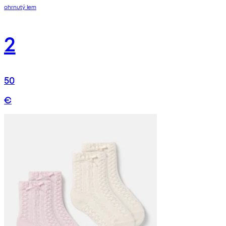
ohrnutý lem
2
50
€