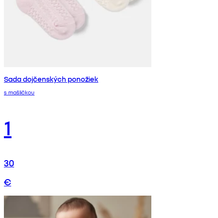
Sada dojčenských ponožiek
s mašličkou
1
30
€