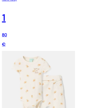
1
80
€