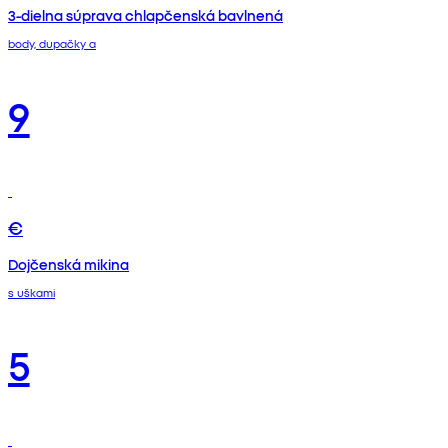
3-dielna súprava chlapčenská bavlnená
body, dupačky a
9
€
Dojčenská mikina
s uškami
5