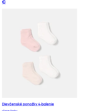
€
Dievčenské ponožky 4-balenie
rôzne farby