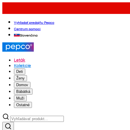
Vyhľadať predajňu Pepco
Centrum pomoci
Slovenčina
Leták
Kolekcie
Deti
Ženy
Domov
Bábätká
Muži
Ostatné