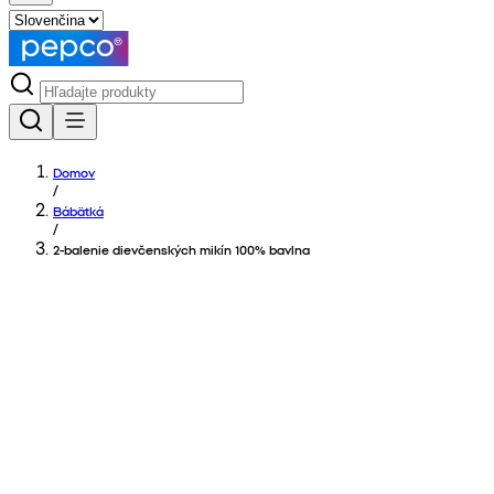
Domov
/
Bábätká
/
2-balenie dievčenských mikín 100% bavlna