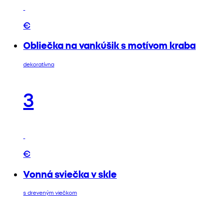
€
Obliečka na vankúšik s motívom kraba
dekoratívna
3
€
Vonná sviečka v skle
s dreveným viečkom