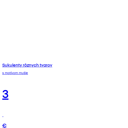
Sukulenty rôznych tvarov
s motívom mušle
3
€