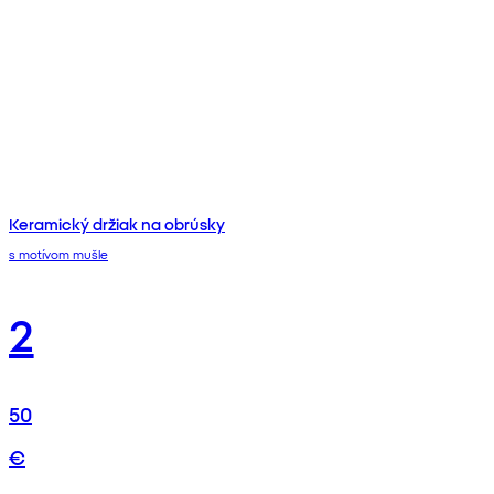
Keramický držiak na obrúsky
s motívom mušle
2
50
€