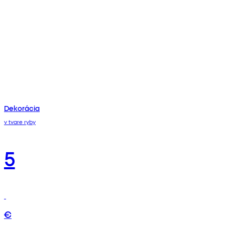
Dekorácia
v tvare ryby
5
€