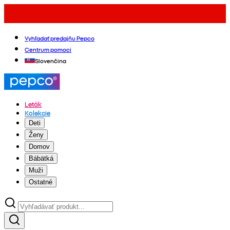
Vyhľadať predajňu Pepco
Centrum pomoci
Slovenčina
Leták
Kolekcie
Deti
Ženy
Domov
Bábätká
Muži
Ostatné