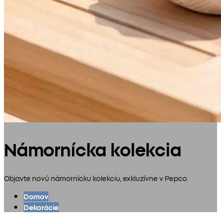
Námornícka kolekcia
Objavte novú námornícku kolekciu, exkluzívne v Pepco.
Domov
Dekorácie