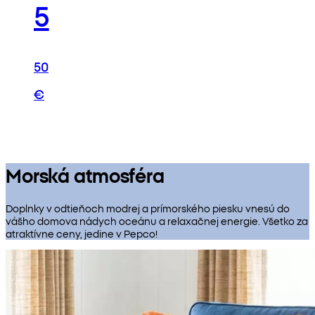
5
50
€
Morská atmosféra
Doplnky v odtieňoch modrej a prímorského piesku vnesú do
vášho domova nádych oceánu a relaxačnej energie. Všetko za
atraktívne ceny, jedine v Pepco!