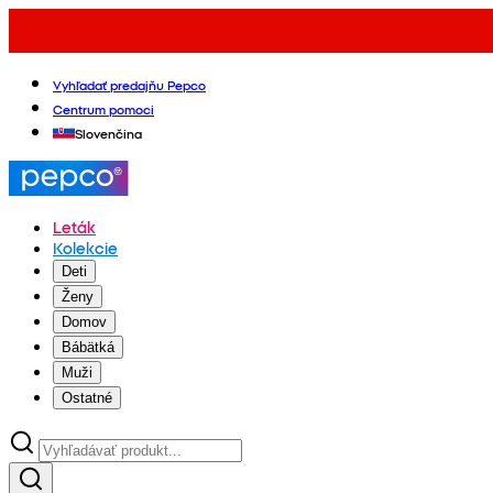
Vyhľadať predajňu Pepco
Centrum pomoci
Slovenčina
Leták
Kolekcie
Deti
Ženy
Domov
Bábätká
Muži
Ostatné