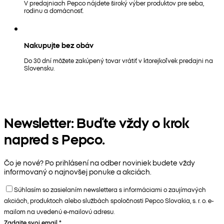
V predajniach Pepco nájdete široký výber produktov pre seba,
rodinu a domácnosť.
Nakupujte bez obáv
Do 30 dní môžete zakúpený tovar vrátiť v ktorejkoľvek predajni na
Slovensku.
Newsletter: Buďte vždy o krok
napred s Pepco.
Čo je nové? Po prihlásení na odber noviniek budete vždy
informovaný o najnovšej ponuke a akciách.
Súhlasím so zasielaním newslettera s informáciami o zaujímavých
akciách, produktoch alebo službách spoločnosti Pepco Slovakia, s. r. o. e-
mailom na uvedenú e-mailovú adresu.
Zadajte svoj email
*