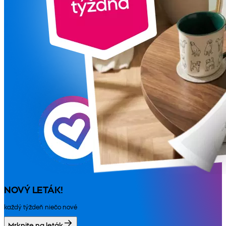
NOVÝ LETÁK!
každý týždeň niečo nové
Mrknite na leták