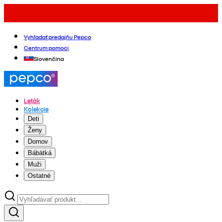
Vyhľadať predajňu Pepco
Centrum pomoci
Slovenčina
Leták
Kolekcie
Deti
Ženy
Domov
Bábätká
Muži
Ostatné