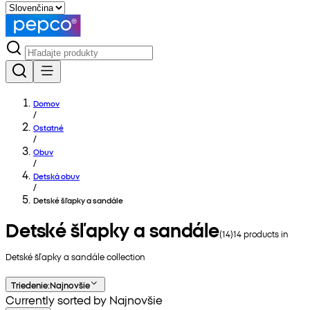
Domov
/
Ostatné
/
Obuv
/
Detská obuv
/
Detské šľapky a sandále
Detské šľapky a sandále
(
14
)
14
products in
Detské šľapky a sandále
collection
Triedenie
:
Najnovšie
Currently sorted by Najnovšie