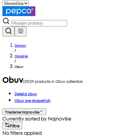
Domov
/
Ostatné
/
Obuv
Obuv
(
29
)
29
products in
Obuv
collection
Detská obuv
Obuv pre dospelých
Triedenie
:
Najnovšie
Currently sorted by Najnovšie
Filtre
No filters applied