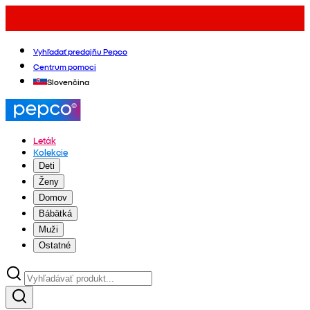
Vyhľadať predajňu Pepco
Centrum pomoci
Slovenčina
Leták
Kolekcie
Deti
Ženy
Domov
Bábätká
Muži
Ostatné