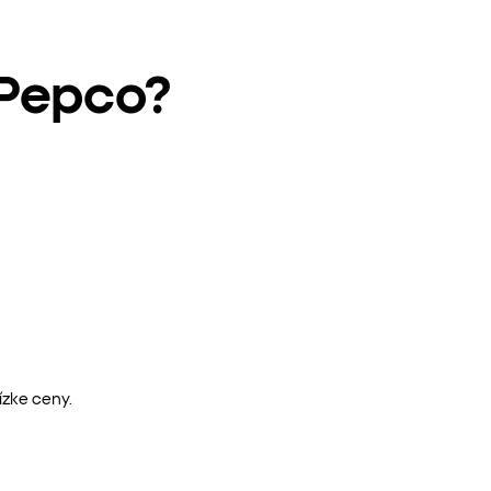
 Pepco?
ízke ceny.