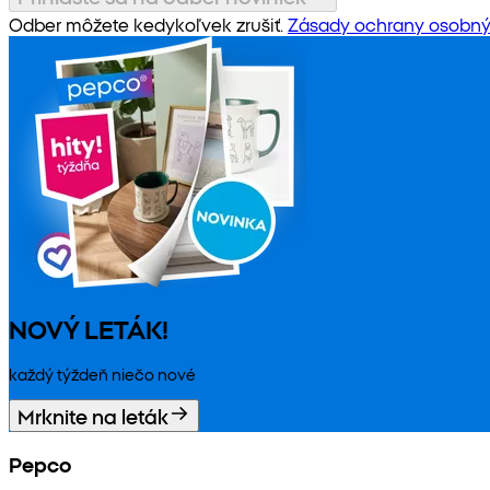
Odber môžete kedykoľvek zrušiť.
Zásady ochrany osobný
NOVÝ LETÁK!
každý týždeň niečo nové
Mrknite na leták
Pepco