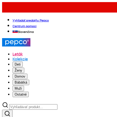
Vyhľadať predajňu Pepco
Centrum pomoci
Slovenčina
Leták
Kolekcie
Deti
Ženy
Domov
Bábätká
Muži
Ostatné