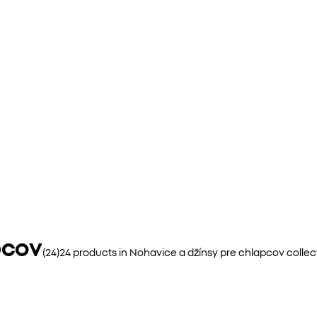
pcov
(
24
)
24
products in
Nohavice a džínsy pre chlapcov
collec