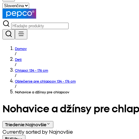
Domov
/
Deti
/
Chlapci 134 - 176 cm
/
Oblečenie pre chlapcov 134 - 176 cm
/
Nohavice a džínsy pre chlapcov
Nohavice a džínsy pre chla
Triedenie
:
Najnovšie
Currently sorted by Najnovšie