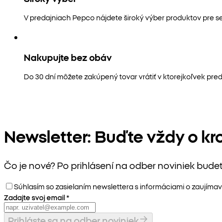
V predajniach Pepco nájdete široký výber produktov pre s
Nakupujte bez obáv
Do 30 dní môžete zakúpený tovar vrátiť v ktorejkoľvek pred
Newsletter: Buďte vždy o kr
Čo je nové? Po prihlásení na odber noviniek bude
Súhlasím so zasielaním newslettera s informáciami o zaujímav
Zadajte svoj email
*
Prihláste sa na odber noviniek