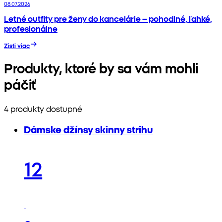
08.07.2026
Letné outfity pre ženy do kancelárie – pohodlné, ľahké,
profesionálne
Zisti viac
Produkty, ktoré by sa vám mohli
páčiť
4 produkty dostupné
Dámske džínsy skinny strihu
12