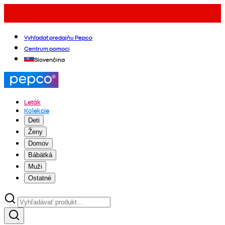
Vyhľadať predajňu Pepco
Centrum pomoci
Slovenčina
Leták
Kolekcie
Deti
Ženy
Domov
Bábätká
Muži
Ostatné