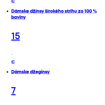
€
Dámske džínsy širokého strihu zo 100 %
bavlny
15
€
Dámske džegínsy
7