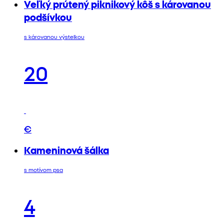
Veľký prútený piknikový kôš s károvanou
podšívkou
s károvanou výstelkou
20
€
Kameninová šálka
s motívom psa
4