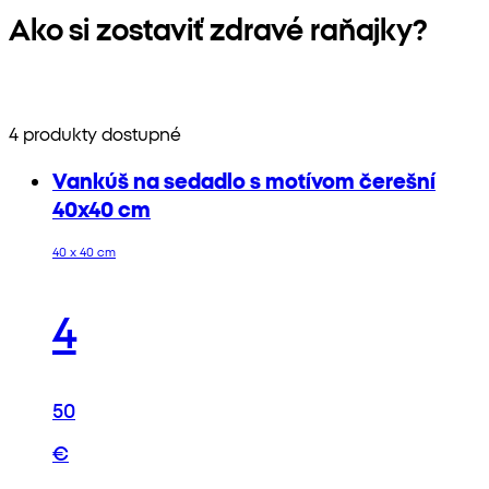
Ako si zostaviť zdravé raňajky?
4 produkty dostupné
Vankúš na sedadlo s motívom čerešní
40x40 cm
40 x 40 cm
4
50
€