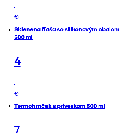
€
Sklenená fľaša so silikónovým obalom
500 ml
4
€
Termohrnček s príveskom 500 ml
7