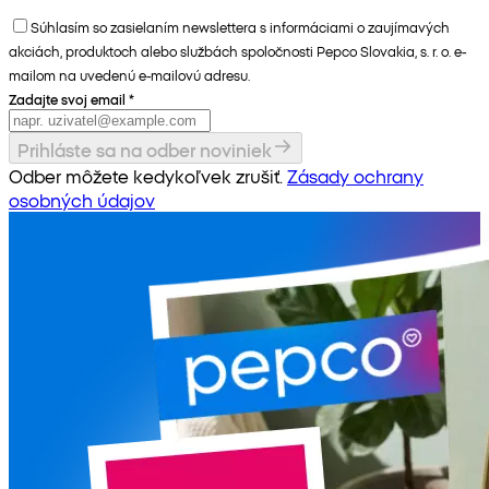
Súhlasím so zasielaním newslettera s informáciami o zaujímavých
akciách, produktoch alebo službách spoločnosti Pepco Slovakia, s. r. o. e-
mailom na uvedenú e-mailovú adresu.
Zadajte svoj email
*
Prihláste sa na odber noviniek
Odber môžete kedykoľvek zrušiť.
Zásady ochrany
osobných údajov