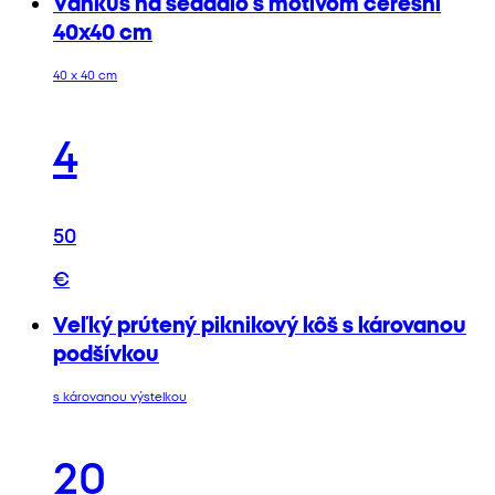
Vankúš na sedadlo s motívom čerešní
40x40 cm
40 x 40 cm
4
50
€
Veľký prútený piknikový kôš s károvanou
podšívkou
s károvanou výstelkou
20