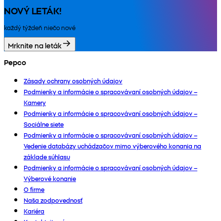
NOVÝ LETÁK!
každý týždeň niečo nové
Mrknite na leták
Pepco
Zásady ochrany osobných údajov
Podmienky a informácie o spracovávaní osobných údajov –
Kamery
Podmienky a informácie o spracovávaní osobných údajov –
Sociálne siete
Podmienky a informácie o spracovávaní osobných údajov –
Vedenie databázy uchádzačov mimo výberového konania na
základe súhlasu
Podmienky a informácie o spracovávaní osobných údajov –
Výberové konanie
O firme
Naša zodpovednosť
Kariéra