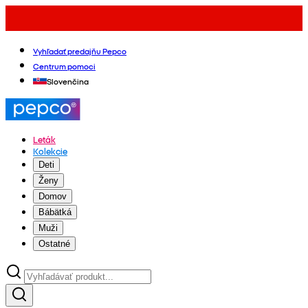
Vyhľadať predajňu Pepco
Centrum pomoci
Slovenčina
Leták
Kolekcie
Deti
Ženy
Domov
Bábätká
Muži
Ostatné