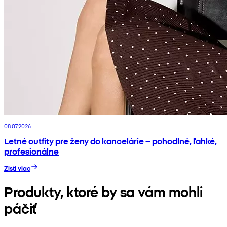
08.07.2026
Letné outfity pre ženy do kancelárie – pohodlné, ľahké,
profesionálne
Zisti viac
Produkty, ktoré by sa vám mohli
páčiť