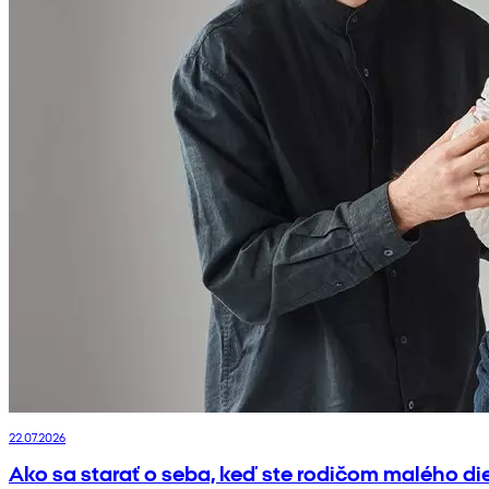
22.07.2026
Ako sa starať o seba, keď ste rodičom malého di