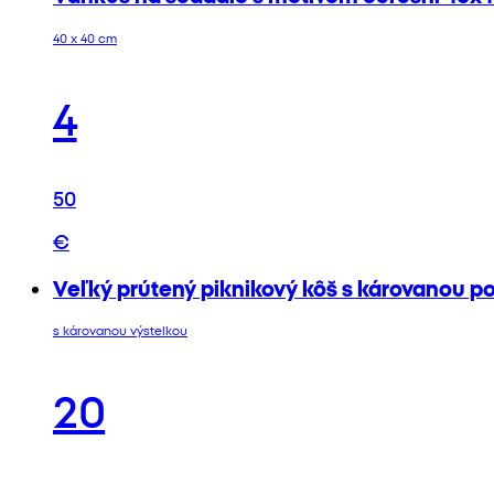
40 x 40 cm
4
50
€
Veľký prútený piknikový kôš s károvanou p
s károvanou výstelkou
20