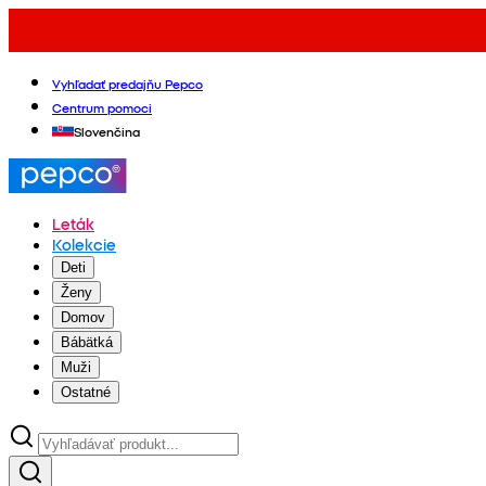
Vyhľadať predajňu Pepco
Centrum pomoci
Slovenčina
Leták
Kolekcie
Deti
Ženy
Domov
Bábätká
Muži
Ostatné