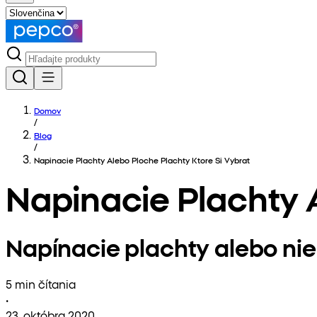
Domov
/
Blog
/
Napinacie Plachty Alebo Ploche Plachty Ktore Si Vybrat
Napinacie Plachty A
Napínacie plachty alebo nie 
5 min čítania
•
23. októbra 2020