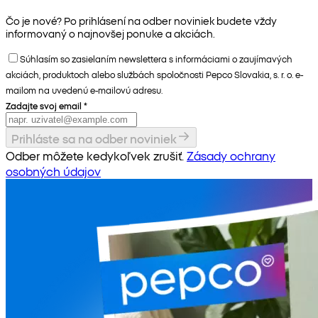
Čo je nové? Po prihlásení na odber noviniek budete vždy
informovaný o najnovšej ponuke a akciách.
Súhlasím so zasielaním newslettera s informáciami o zaujímavých
akciách, produktoch alebo službách spoločnosti Pepco Slovakia, s. r. o. e-
mailom na uvedenú e-mailovú adresu.
Zadajte svoj email
*
Prihláste sa na odber noviniek
Odber môžete kedykoľvek zrušiť.
Zásady ochrany
osobných údajov