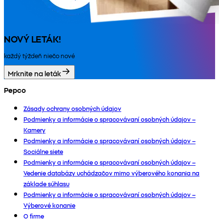
NOVÝ LETÁK!
každý týždeň niečo nové
Mrknite na leták
Pepco
Zásady ochrany osobných údajov
Podmienky a informácie o spracovávaní osobných údajov –
Kamery
Podmienky a informácie o spracovávaní osobných údajov –
Sociálne siete
Podmienky a informácie o spracovávaní osobných údajov –
Vedenie databázy uchádzačov mimo výberového konania na
základe súhlasu
Podmienky a informácie o spracovávaní osobných údajov –
Výberové konanie
O firme