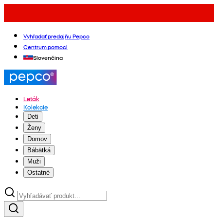
Vyhľadať predajňu Pepco
Centrum pomoci
Slovenčina
Leták
Kolekcie
Deti
Ženy
Domov
Bábätká
Muži
Ostatné