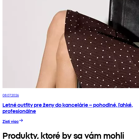
08.07.2026
Letné outfity pre ženy do kancelárie – pohodlné, ľahké,
profesionálne
Zisti viac
Produkty, ktoré by sa vám mohli