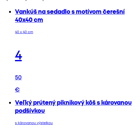
Vankúš na sedadlo s motívom čerešní
40x40 cm
40 x 40 cm
4
50
€
Veľký prútený piknikový kôš s károvanou
podšívkou
s károvanou výstelkou