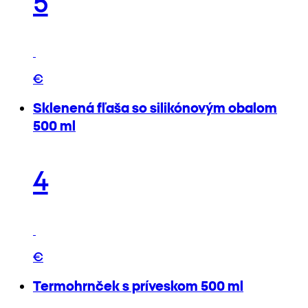
5
€
Sklenená fľaša so silikónovým obalom
500 ml
4
€
Termohrnček s príveskom 500 ml