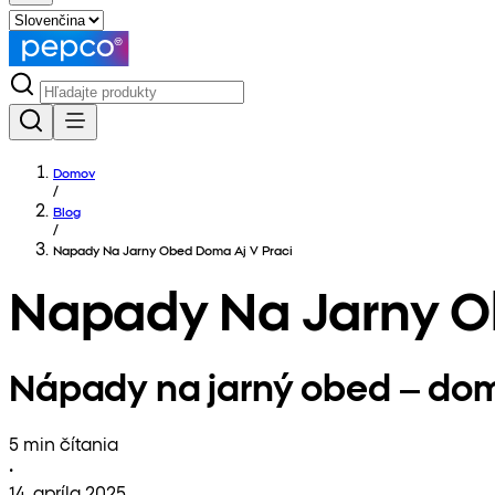
Domov
/
Blog
/
Napady Na Jarny Obed Doma Aj V Praci
Napady Na Jarny O
Nápady na jarný obed – doma
5 min čítania
•
14. apríla 2025