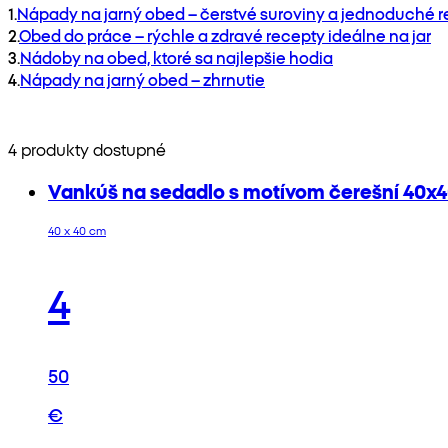
1
.
Nápady na jarný obed – čerstvé suroviny a jednoduché 
2
.
Obed do práce – rýchle a zdravé recepty ideálne na jar
3
.
Nádoby na obed, ktoré sa najlepšie hodia
4
.
Nápady na jarný obed – zhrnutie
4 produkty dostupné
Vankúš na sedadlo s motívom čerešní 40x
40 x 40 cm
4
50
€