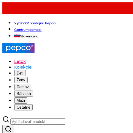
Vyhľadať predajňu Pepco
Centrum pomoci
Slovenčina
Leták
Kolekcie
Deti
Ženy
Domov
Bábätká
Muži
Ostatné