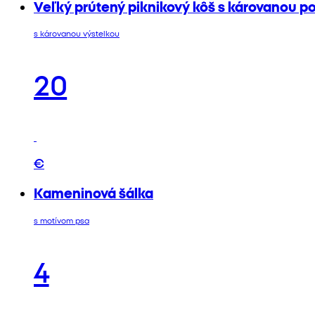
Veľký prútený piknikový kôš s károvanou p
s károvanou výstelkou
20
€
Kameninová šálka
s motívom psa
4