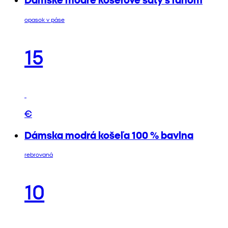
opasok v páse
15
€
Dámska modrá košeľa 100 % bavlna
rebrovaná
10