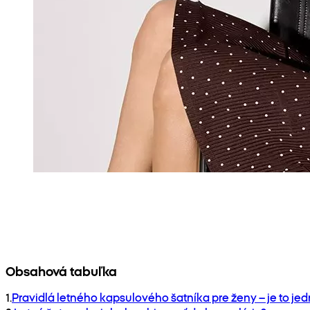
Obsahová tabuľka
1
.
Pravidlá letného kapsulového šatníka pre ženy – je to j