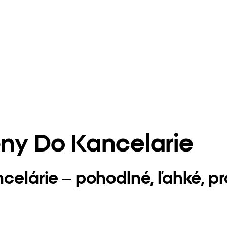
eny Do Kancelarie
ncelárie – pohodlné, ľahké, p