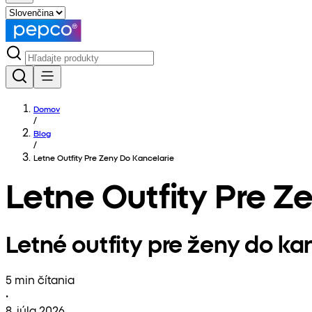
Domov
/
Blog
/
Letne Outfity Pre Zeny Do Kancelarie
Letne Outfity Pre Z
Letné outfity pre ženy do ka
5 min čítania
•
8. júla 2026