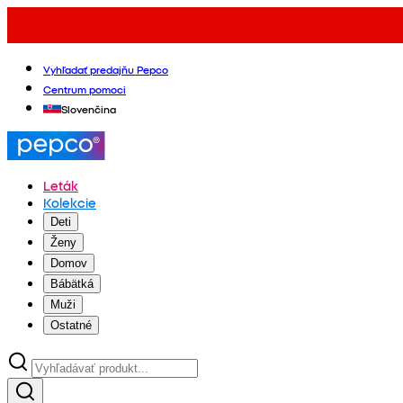
Vyhľadať predajňu Pepco
Centrum pomoci
Slovenčina
Leták
Kolekcie
Deti
Ženy
Domov
Bábätká
Muži
Ostatné