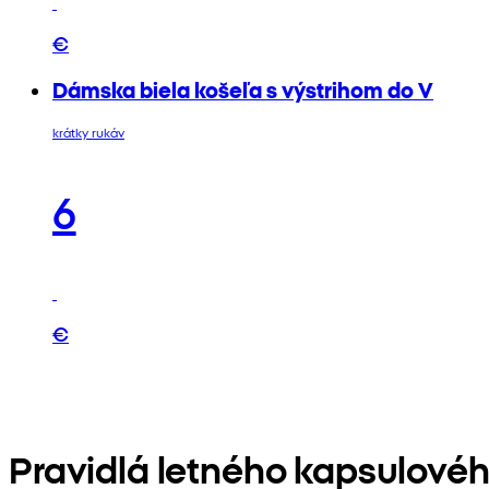
€
Dámska biela košeľa s výstrihom do V
krátky rukáv
6
€
Pravidlá letného kapsulovéh