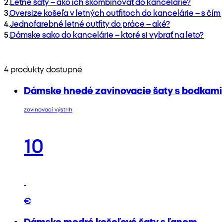
2
.
Letné šaty – ako ich skombinovať do kancelárie?
3
.
Oversize košeľa v letných outfitoch do kancelárie – s čí
4
.
Jednofarebné letné outfity do práce – aké?
5
.
Dámske sako do kancelárie – ktoré si vybrať na leto?
4 produkty dostupné
Dámske hnedé zavinovacie šaty s bodkami
zavinovací výstrih
10
€
Dámske modré košeľové šaty s ľanom