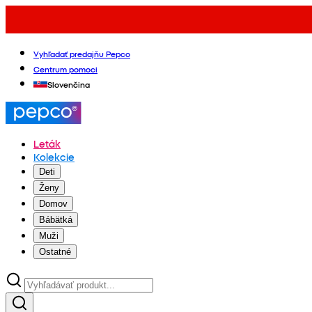
Vyhľadať predajňu Pepco
Centrum pomoci
Slovenčina
Leták
Kolekcie
Deti
Ženy
Domov
Bábätká
Muži
Ostatné