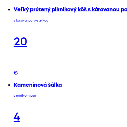
Veľký prútený piknikový kôš s károvanou p
s károvanou výstelkou
20
€
Kameninová šálka
s motívom psa
4