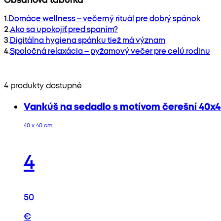
1
.
Domáce wellness – večerný rituál pre dobrý spánok
2
.
Ako sa upokojiť pred spaním?
3
.
Digitálna hygiena spánku tiež má význam
4
.
Spoločná relaxácia – pyžamový večer pre celú rodinu
4 produkty dostupné
Vankúš na sedadlo s motívom čerešní 40x
40 x 40 cm
4
50
€