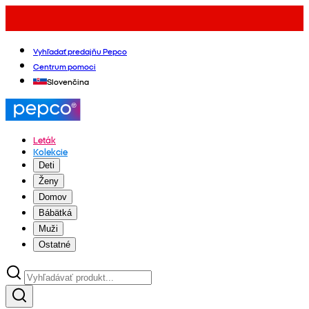
Vyhľadať predajňu Pepco
Centrum pomoci
Slovenčina
Leták
Kolekcie
Deti
Ženy
Domov
Bábätká
Muži
Ostatné