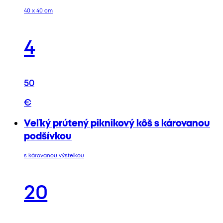
40 x 40 cm
4
50
€
Veľký prútený piknikový kôš s károvanou
podšívkou
s károvanou výstelkou
20