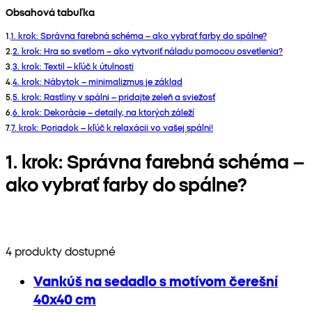
Obsahová tabuľka
1
.
1. krok: Správna farebná schéma – ako vybrať farby do spálne?
2
.
2. krok: Hra so svetlom – ako vytvoriť náladu pomocou osvetlenia?
3
.
3. krok: Textil – kľúč k útulnosti
4
.
4. krok: Nábytok – minimalizmus je základ
5
.
5. krok: Rastliny v spálni – pridajte zeleň a sviežosť
6
.
6. krok: Dekorácie – detaily, na ktorých záleží
7
.
7. krok: Poriadok – kľúč k relaxácii vo vašej spálni!
1. krok: Správna farebná schéma –
ako vybrať farby do spálne?
4 produkty dostupné
Vankúš na sedadlo s motívom čerešní
40x40 cm