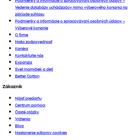
Podmienky a informácie o spracovávaní osobných údajov –
Vedenie databázy uchádzačov mimo výberového konania na
základe súhlasu
Podmienky a informácie o spracovávaní osobných údajov –
Výberové konanie
O firme
Naša zodpovednosť
Kariéra
Kontaktujte nás
Expanzia
Svet mamičiek a detí
Better Cotton
Zákazník
Nájsť predajňu
Centrum pomoci
Časté otázky
Vrátenia
Blog
Nastavenie súborov cookies