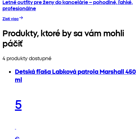
Letné outfity pre ženy do kancelárie – pohodlné, ľahké,
profesionálne
Zisti viac
Produkty, ktoré by sa vám mohli
páčiť
4 produkty dostupné
Detská fľaša Labková patrola Marshall 450
ml
5
€