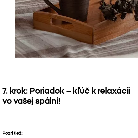
7. krok: Poriadok – kľúč k relaxácii
vo vašej spálni!
Pozri tiež: