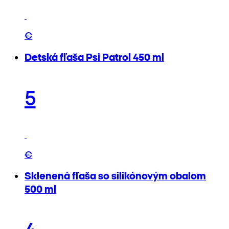
€
Detská fľaša Psi Patrol 450 ml
5
€
Sklenená fľaša so silikónovým obalom
500 ml
4