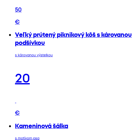
50
€
Veľký prútený piknikový kôš s károvanou
podšívkou
s károvanou výstelkou
20
€
Kameninová šálka
s motívom psa