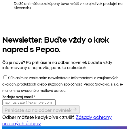
Do 30 dní môžete zakúpený tovar vrátiť v ktorejkoľvek predajni na
Slovensku.
Newsletter: Buďte vždy o krok
napred s Pepco.
Čo je nové? Po prihlásení na odber noviniek budete vždy
informovaný o najnovšej ponuke a akciách.
Súhlasím so zasielaním newslettera s informáciami o zaujímavých
akciách, produktoch alebo službách spoločnosti Pepco Slovakia, s. r. o. e-
mailom na uvedenú e-mailovú adresu.
Zadajte svoj email
*
Prihláste sa na odber noviniek
Odber môžete kedykoľvek zrušiť.
Zásady ochrany
osobných údajov