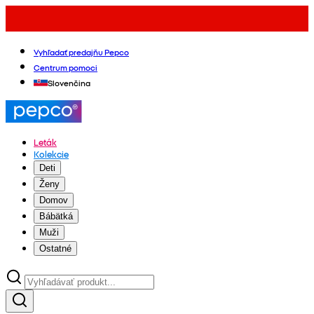
Vyhľadať predajňu Pepco
Centrum pomoci
Slovenčina
Leták
Kolekcie
Deti
Ženy
Domov
Bábätká
Muži
Ostatné