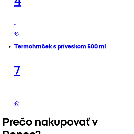
€
Termohrnček s príveskom 500 ml
7
€
Prečo nakupovať v
Pepco?