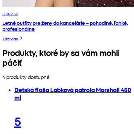
08.07.2026
Letné outfity pre ženy do kancelárie – pohodlné, ľahké,
profesionálne
Zisti viac
Produkty, ktoré by sa vám mohli
páčiť
4 produkty dostupné
Detská fľaša Labková patrola Marshall 450
ml
5