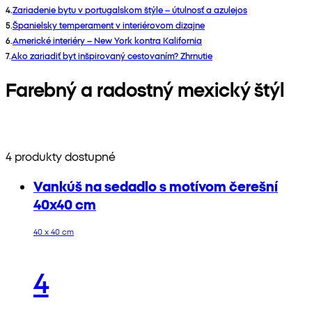
4
.
Zariadenie bytu v portugalskom štýle – útulnosť a azulejos
5
.
Španielsky temperament v interiérovom dizajne
6
.
Americké interiéry – New York kontra Kalifornia
7
.
Ako zariadiť byt inšpirovaný cestovaním? Zhrnutie
Farebný a radostný mexický štýl
4 produkty dostupné
Vankúš na sedadlo s motívom čerešní
40x40 cm
40 x 40 cm
4