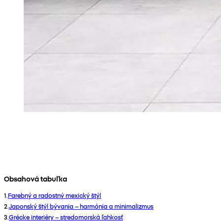
Obsahová tabuľka
1
.
Farebný a radostný mexický štýl
2
.
Japonský štýl bývania – harmónia a minimalizmus
3
.
Grécke interiéry – stredomorská ľahkosť