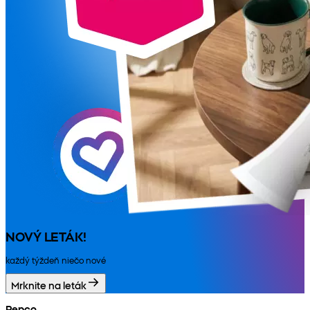
NOVÝ LETÁK!
každý týždeň niečo nové
Mrknite na leták
Pepco