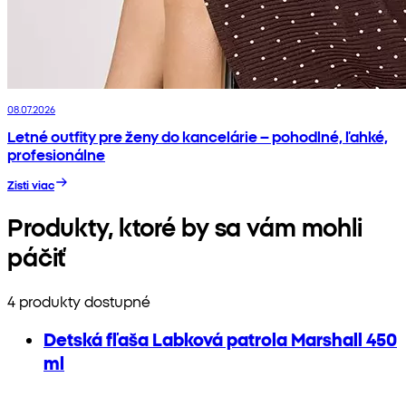
08.07.2026
Letné outfity pre ženy do kancelárie – pohodlné, ľahké,
profesionálne
Zisti viac
Produkty, ktoré by sa vám mohli
páčiť
4 produkty dostupné
Detská fľaša Labková patrola Marshall 450
ml