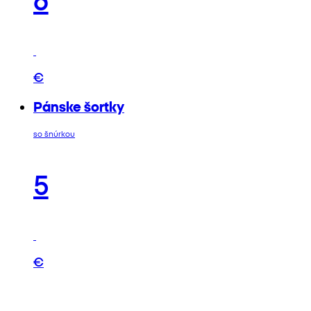
€
Pánske šortky
so šnúrkou
5
€