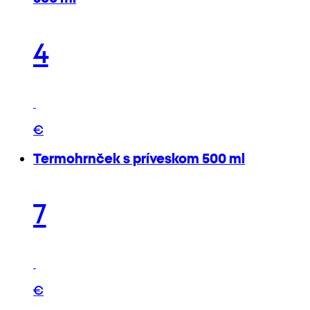
4
€
Termohrnček s príveskom 500 ml
7
€