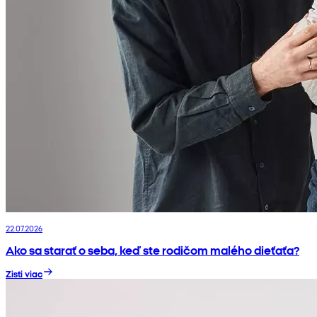
22.07.2026
Ako sa starať o seba, keď ste rodičom malého dieťaťa?
Zisti viac