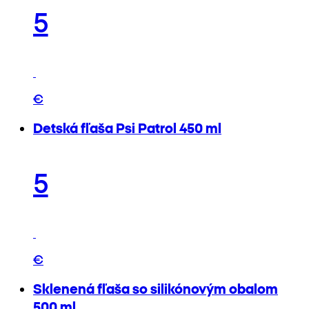
5
€
Detská fľaša Psi Patrol 450 ml
5
€
Sklenená fľaša so silikónovým obalom
500 ml