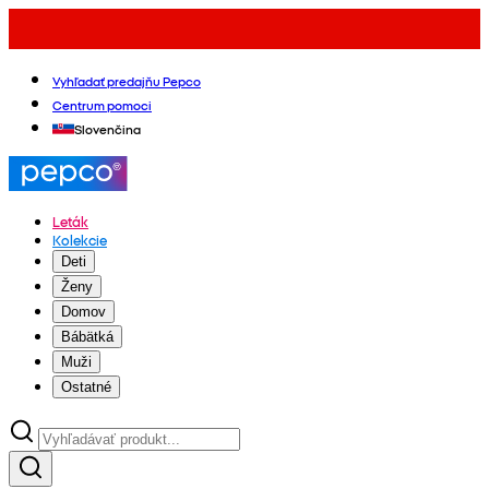
Vyhľadať predajňu Pepco
Centrum pomoci
Slovenčina
Leták
Kolekcie
Deti
Ženy
Domov
Bábätká
Muži
Ostatné