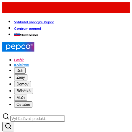
Vyhľadať predajňu Pepco
Centrum pomoci
Slovenčina
Leták
Kolekcie
Deti
Ženy
Domov
Bábätká
Muži
Ostatné