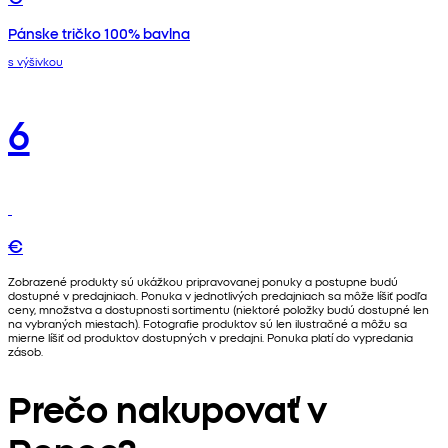
Pánske tričko 100% bavlna
s výšivkou
6
€
Zobrazené produkty sú ukážkou pripravovanej ponuky a postupne budú
dostupné v predajniach. Ponuka v jednotlivých predajniach sa môže líšiť podľa
ceny, množstva a dostupnosti sortimentu (niektoré položky budú dostupné len
na vybraných miestach). Fotografie produktov sú len ilustračné a môžu sa
mierne líšiť od produktov dostupných v predajni. Ponuka platí do vypredania
zásob.
Prečo nakupovať v