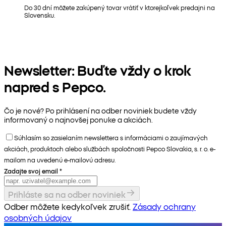
Do 30 dní môžete zakúpený tovar vrátiť v ktorejkoľvek predajni na
Slovensku.
Newsletter: Buďte vždy o krok
napred s Pepco.
Čo je nové? Po prihlásení na odber noviniek budete vždy
informovaný o najnovšej ponuke a akciách.
Súhlasím so zasielaním newslettera s informáciami o zaujímavých
akciách, produktoch alebo službách spoločnosti Pepco Slovakia, s. r. o. e-
mailom na uvedenú e-mailovú adresu.
Zadajte svoj email
*
Prihláste sa na odber noviniek
Odber môžete kedykoľvek zrušiť.
Zásady ochrany
osobných údajov