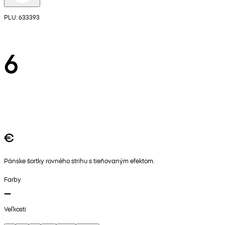
PLU: 633393
6
€
Pánske šortky rovného strihu s tieňovaným efektom.
Farby
Veľkosti