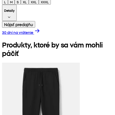
L
M
S
XL
XXL
XXXL
Detaily
Nájsť predajňu
30 dní na vrátenie
Produkty, ktoré by sa vám mohli
páčiť