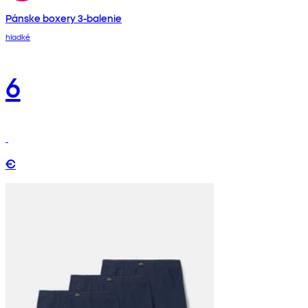
Pánske boxery 3-balenie
hladké
6
€