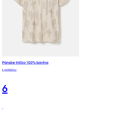
Pánske tričko 100% bavlna
s potlačou
6