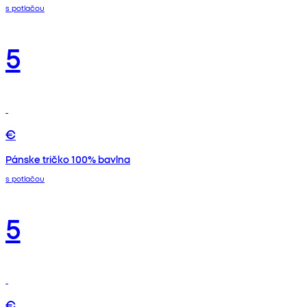
s potlačou
5
€
Pánske tričko 100% bavlna
s potlačou
5
€