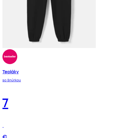
Tepláky
so šnúrkou
7
€