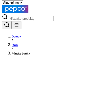
Domov
/
Muži
/
Pánske šortky