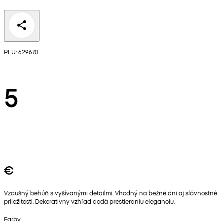
PLU: 629670
5
€
Vzdušný behúň s vyšívanými detailmi. Vhodný na bežné dni aj slávnostné
príležitosti. Dekoratívny vzhľad dodá prestieraniu eleganciu.
Farby