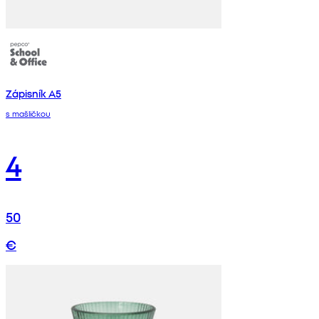
Zápisník A5
s mašličkou
4
50
€