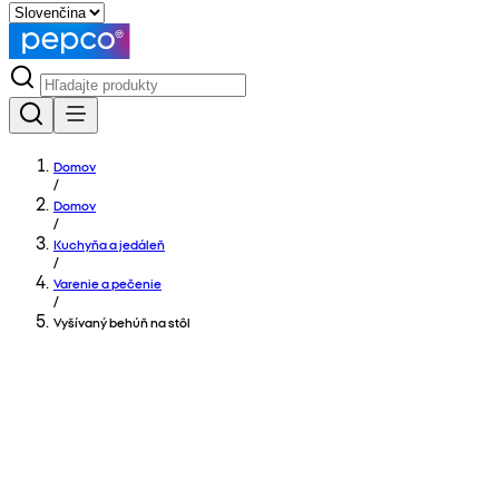
Domov
/
Domov
/
Kuchyňa a jedáleň
/
Varenie a pečenie
/
Vyšívaný behúň na stôl