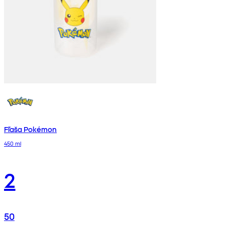
Fľaša Pokémon
450 ml
2
50