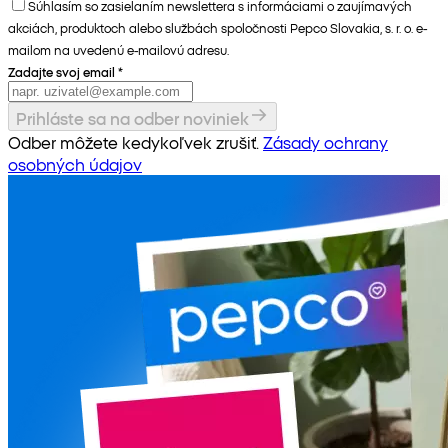
Súhlasím so zasielaním newslettera s informáciami o zaujímavých
akciách, produktoch alebo službách spoločnosti Pepco Slovakia, s. r. o. e-
mailom na uvedenú e-mailovú adresu.
Zadajte svoj email
*
Prihláste sa na odber noviniek
Odber môžete kedykoľvek zrušiť.
Zásady ochrany
osobných údajov