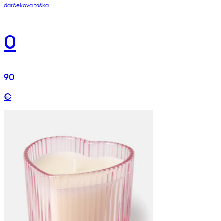
darčeková taška
0
90
€