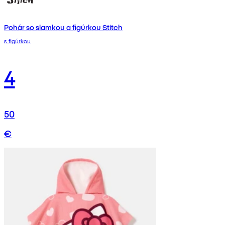
Pohár so slamkou a figúrkou Stitch
s figúrkou
4
50
€