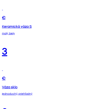
€
Keramická váza S
malý, biely
3
€
Váza sklo
jednoduchý, priehľadný