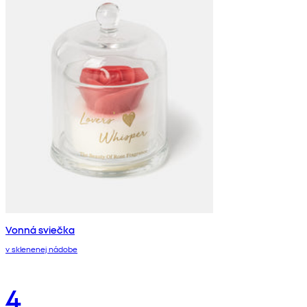
Vonná sviečka
v sklenenej nádobe
4