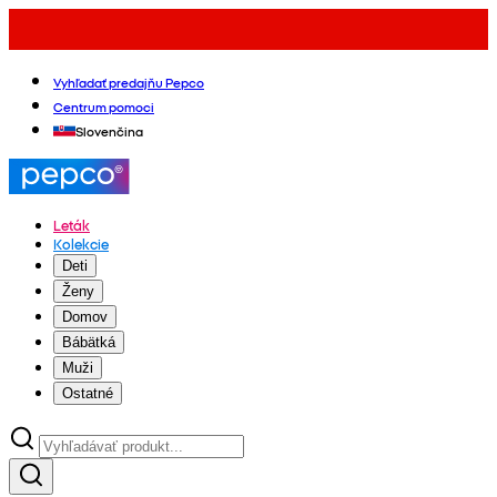
Vyhľadať predajňu Pepco
Centrum pomoci
Slovenčina
Leták
Kolekcie
Deti
Ženy
Domov
Bábätká
Muži
Ostatné