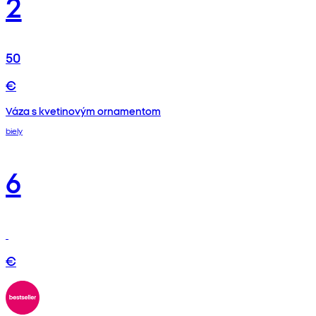
2
50
€
Váza s kvetinovým ornamentom
biely
6
€