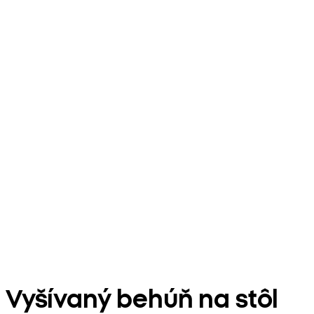
Vyšívaný behúň na stôl