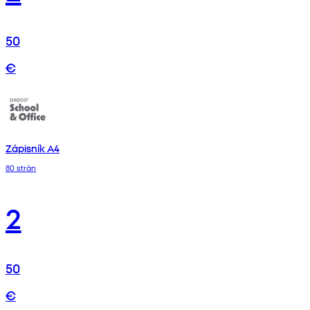
50
€
Zápisník A4
80 strán
2
50
€