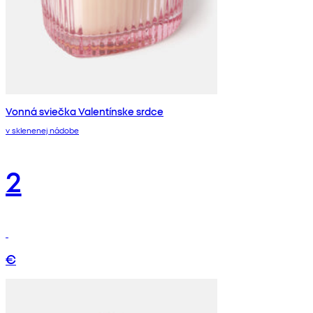
Vonná sviečka Valentínske srdce
v sklenenej nádobe
2
€