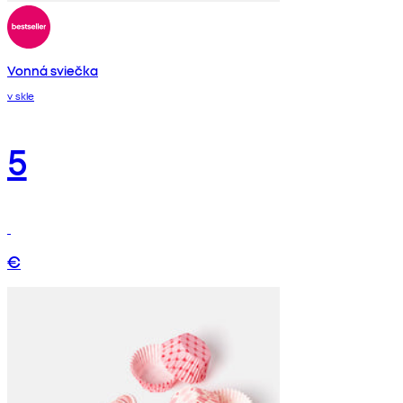
Vonná sviečka
v skle
5
€