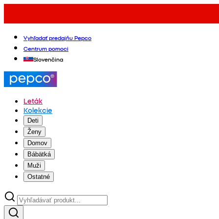
Vyhľadať predajňu Pepco
Centrum pomoci
Slovenčina
Leták
Kolekcie
Deti
Ženy
Domov
Bábätká
Muži
Ostatné