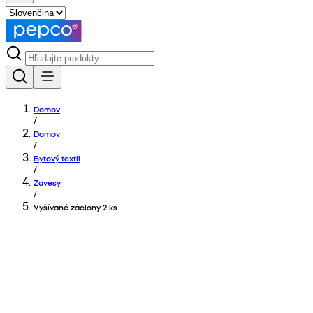
Domov
/
Domov
/
Bytový textil
/
Závesy
/
Vyšívané záclony 2 ks