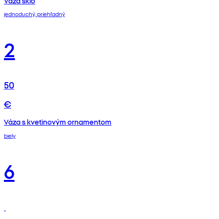
Váza sklo
jednoduchý, priehľadný
2
50
€
Váza s kvetinovým ornamentom
biely
6