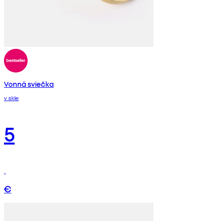
Vonná sviečka
v skle
5
€