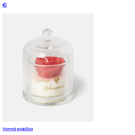
€
Vonná sviečka