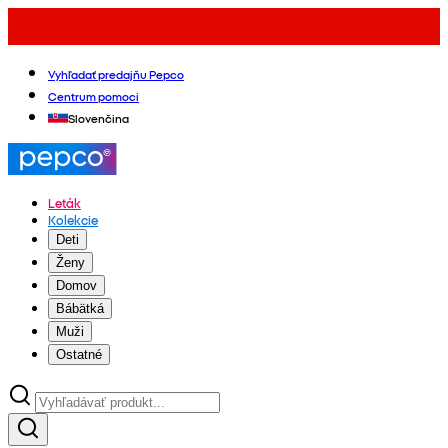
Vyhľadať predajňu Pepco
Centrum pomoci
Slovenčina
Leták
Kolekcie
Deti
Ženy
Domov
Bábätká
Muži
Ostatné