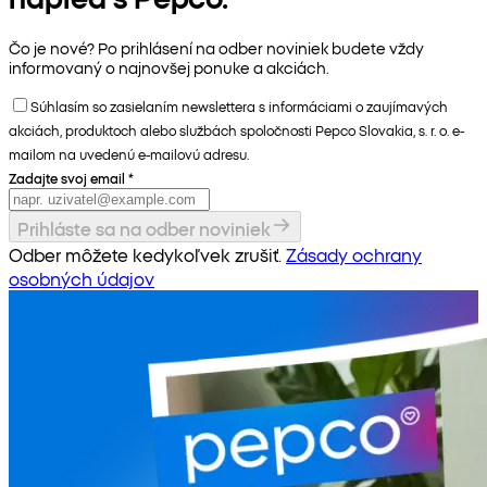
Čo je nové? Po prihlásení na odber noviniek budete vždy
informovaný o najnovšej ponuke a akciách.
Súhlasím so zasielaním newslettera s informáciami o zaujímavých
akciách, produktoch alebo službách spoločnosti Pepco Slovakia, s. r. o. e-
mailom na uvedenú e-mailovú adresu.
Zadajte svoj email
*
Prihláste sa na odber noviniek
Odber môžete kedykoľvek zrušiť.
Zásady ochrany
osobných údajov