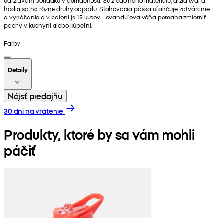
udržiavaní poriadku v domácnosti. Sú z odolného materiálu, držia tvar a
hodia sa na rôzne druhy odpadu. Sťahovacia páska uľahčuje zatváranie
a vynášanie a v balení je 15 kusov. Levanduľová vôňa pomáha zmierniť
pachy v kuchyni alebo kúpeľni.
Farby
Detaily
Nájsť predajňu
30 dní na vrátenie
Produkty, ktoré by sa vám mohli
páčiť