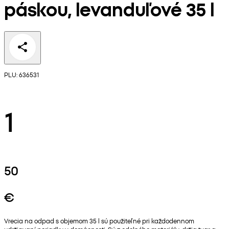
páskou, levanduľové 35 l
PLU: 636531
1
50
€
Vrecia na odpad s objemom 35 l sú použiteľné pri každodennom