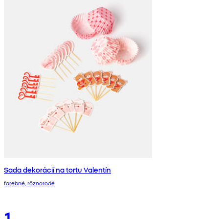
Sada dekorácií na tortu Valentín
farebné, rôznorodé
1