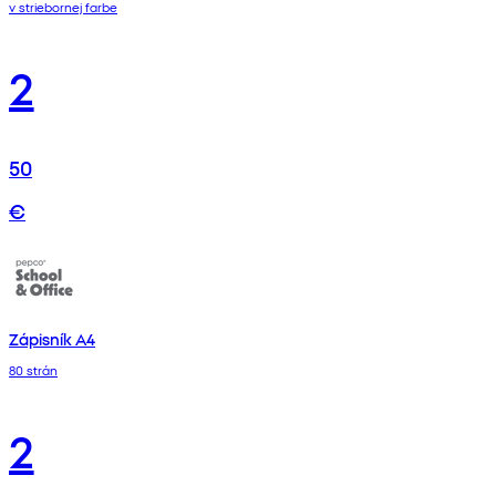
v striebornej farbe
2
50
€
Zápisník A4
80 strán
2