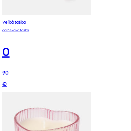
Veľká taška
darčeková taška
0
90
€