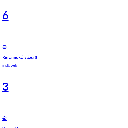
6
€
Keramická váza S
malý, biely
3
€