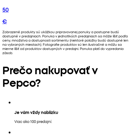
50
€
Zobrazené produkty sú ukážkou pripravovanej ponuky a postupne budú
dostupné v predajniach. Ponuka v jednotlivých predajniach sa môže líšiť podľa
ceny, množstva a dostupnosti sortimentu (niektoré položky budú dostupné len
na vybraných miestach). Fotografie produktov sú len ilustračné a môžu sa
mierne líšiť od produktov dostupných v predajni. Ponuka platí do vypredania
zásob.
Prečo nakupovať v
Pepco?
Je vám vždy nablízku
Viac ako 100 predajní.