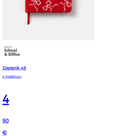
Zápisník A5
s mašličkou
4
50
€