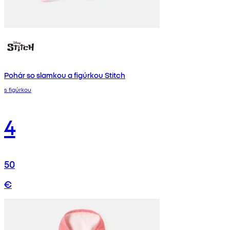
Pohár so slamkou a figúrkou Stitch
s figúrkou
4
50
€