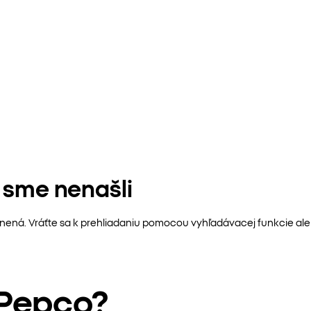
u sme nenašli
ánená. Vráťte sa k prehliadaniu pomocou vyhľadávacej funkcie ale
 Pepco?