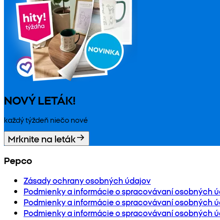
NOVÝ LETÁK!
každý týždeň niečo nové
Mrknite na leták
Pepco
Zásady ochrany osobných údajov
Podmienky a informácie o spracovávaní osobných ú
Podmienky a informácie o spracovávaní osobných úd
Podmienky a informácie o spracovávaní osobných ú