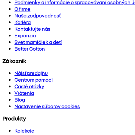
Podmienky a informácie o spracovávaní osobných ú
O firme
Naša zodpovednosť
Kariéra
Kontaktujte nás
Expanzia
Svet mamičiek a detí
Better Cotton
Zákazník
Nájsť predajňu
Centrum pomoci
Časté otázky
Vrátenia
Blog
Nastavenie súborov cookies
Produkty
Kolekcie