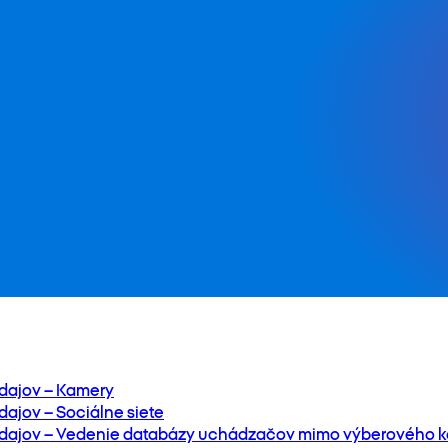
dajov – Kamery
ajov – Sociálne siete
dajov – Vedenie databázy uchádzačov mimo výberového k