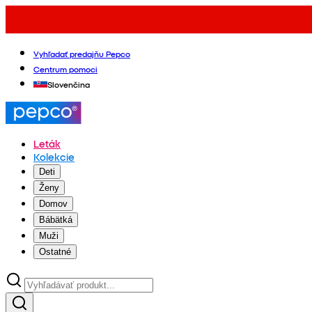
Vyhľadať predajňu Pepco
Centrum pomoci
Slovenčina
Leták
Kolekcie
Deti
Ženy
Domov
Bábätká
Muži
Ostatné