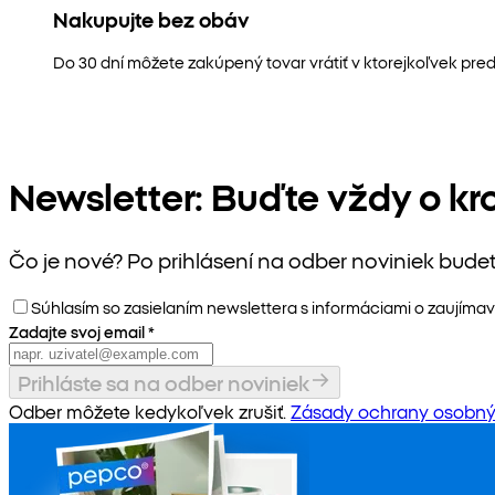
Nakupujte bez obáv
Do 30 dní môžete zakúpený tovar vrátiť v ktorejkoľvek pred
Newsletter: Buďte vždy o kr
Čo je nové? Po prihlásení na odber noviniek bude
Súhlasím so zasielaním newslettera s informáciami o zaujímav
Zadajte svoj email
*
Prihláste sa na odber noviniek
Odber môžete kedykoľvek zrušiť.
Zásady ochrany osobný