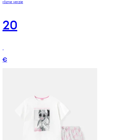
rôzne verzie
20
€