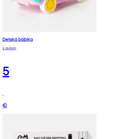
Detská bábika
s autom
5
€