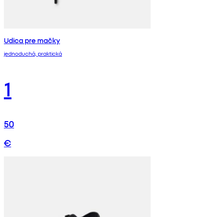
Udica pre mačky
jednoduchá, praktická
1
50
€