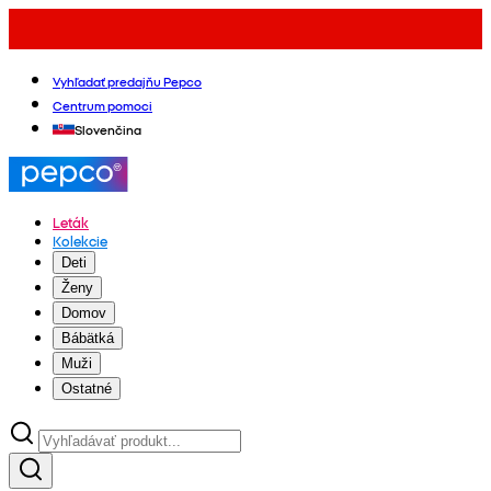
Vyhľadať predajňu Pepco
Centrum pomoci
Slovenčina
Leták
Kolekcie
Deti
Ženy
Domov
Bábätká
Muži
Ostatné