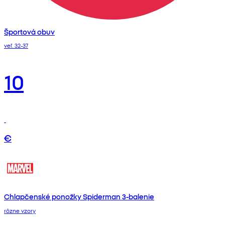
Športová obuv
veľ. 32-37
10
€
Chlapčenské ponožky Spiderman 3-balenie
rôzne vzory