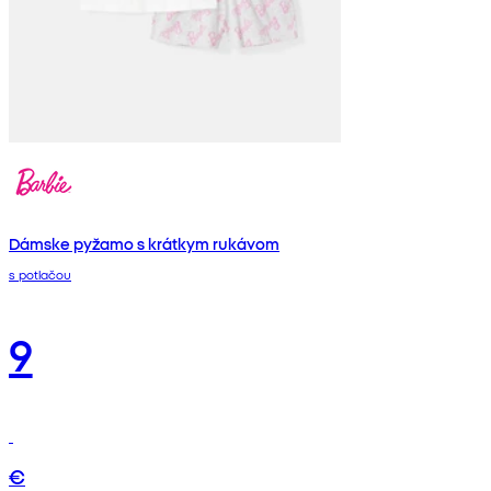
Dámske pyžamo s krátkym rukávom
s potlačou
9
€