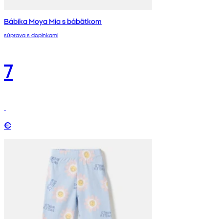
Bábika Moya Mia s bábätkom
súprava s doplnkami
7
€