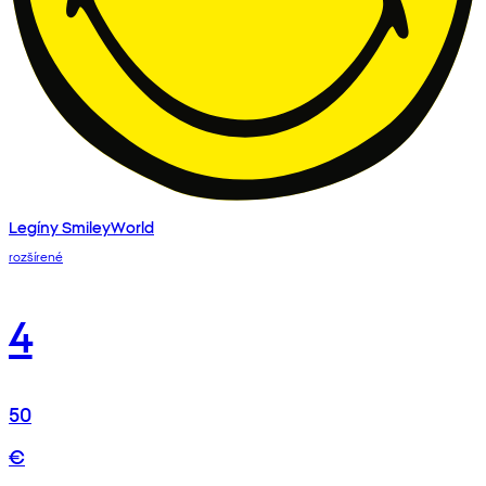
Legíny SmileyWorld
rozšírené
4
50
€