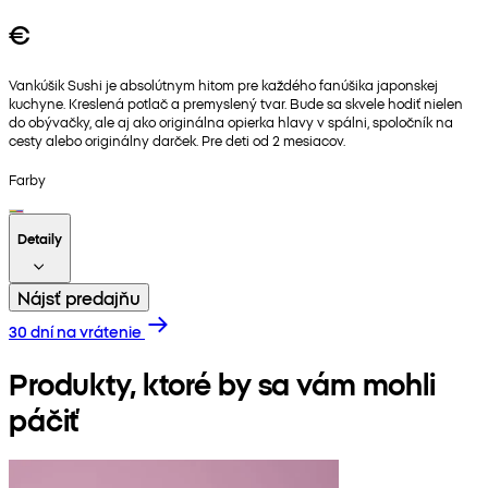
€
Vankúšik Sushi je absolútnym hitom pre každého fanúšika japonskej
kuchyne. Kreslená potlač a premyslený tvar. Bude sa skvele hodiť nielen
do obývačky, ale aj ako originálna opierka hlavy v spálni, spoločník na
cesty alebo originálny darček. Pre deti od 2 mesiacov.
Farby
Detaily
Nájsť predajňu
30 dní na vrátenie
Produkty, ktoré by sa vám mohli
páčiť