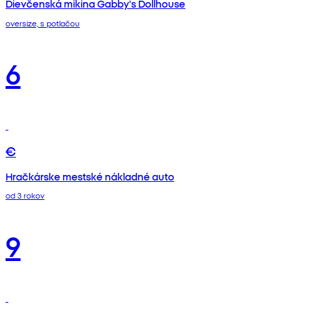
Dievčenská mikina Gabby's Dollhouse
oversize, s potlačou
6
€
Hračkárske mestské nákladné auto
od 3 rokov
9