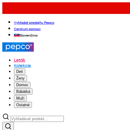
Vyhľadať predajňu Pepco
Centrum pomoci
Slovenčina
Leták
Kolekcie
Deti
Ženy
Domov
Bábätká
Muži
Ostatné