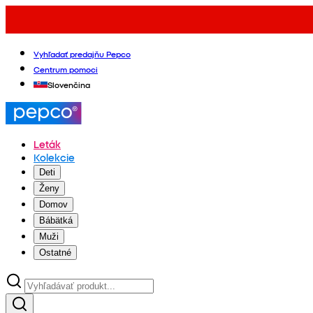
Vyhľadať predajňu Pepco
Centrum pomoci
Slovenčina
Leták
Kolekcie
Deti
Ženy
Domov
Bábätká
Muži
Ostatné