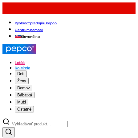
Vyhľadať predajňu Pepco
Centrum pomoci
Slovenčina
Leták
Kolekcie
Deti
Ženy
Domov
Bábätká
Muži
Ostatné