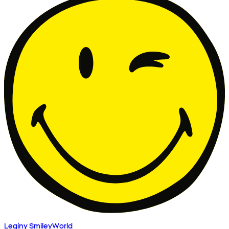
Legíny SmileyWorld