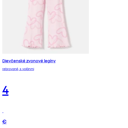
Dievčenské zvonové legíny
rebrované, s volánmi
4
€