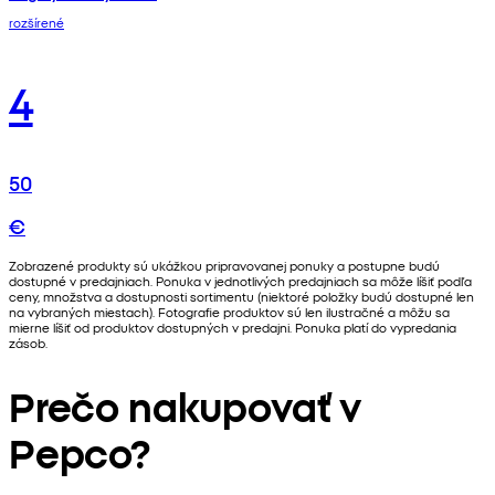
rozšírené
4
50
€
Zobrazené produkty sú ukážkou pripravovanej ponuky a postupne budú
dostupné v predajniach. Ponuka v jednotlivých predajniach sa môže líšiť podľa
ceny, množstva a dostupnosti sortimentu (niektoré položky budú dostupné len
na vybraných miestach). Fotografie produktov sú len ilustračné a môžu sa
mierne líšiť od produktov dostupných v predajni. Ponuka platí do vypredania
zásob.
Prečo nakupovať v
Pepco?