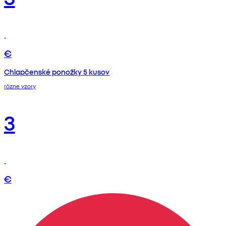
€
Chlapčenské ponožky 5 kusov
rôzne vzory
3
€