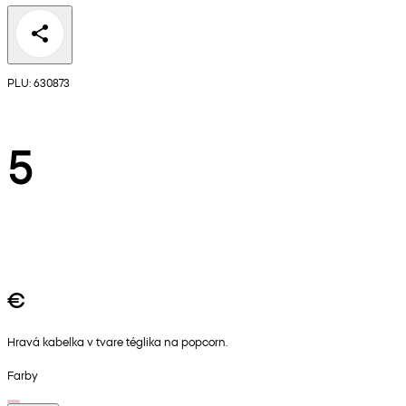
PLU: 630873
5
€
Hravá kabelka v tvare téglika na popcorn.
Farby