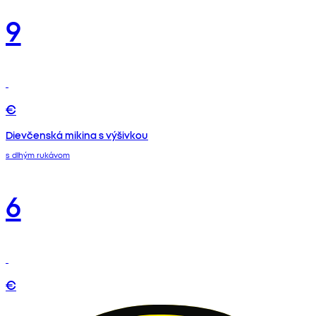
9
€
Dievčenská mikina s výšivkou
s dlhým rukávom
6
€