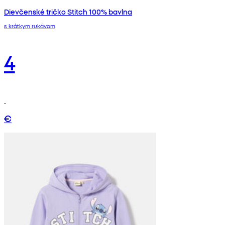
Dievčenské tričko Stitch 100% bavlna
s krátkym rukávom
4
€