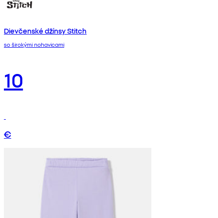
Dievčenské džínsy Stitch
so širokými nohavicami
10
€