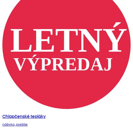
Chlapčenské tepláky
nášivka, prešitie