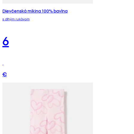
Dievčenská mikina 100% bavlna
s dlhým rukávom
6
€