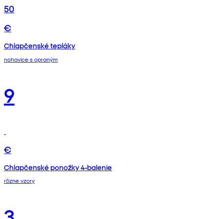
50
€
Chlapčenské tepláky
nohavice s opraným
9
€
Chlapčenské ponožky 4-balenie
rôzne vzory
3