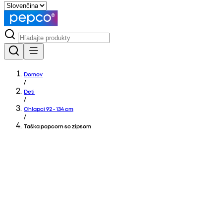
Domov
/
Deti
/
Chlapci 92 - 134 cm
/
Taška popcorn so zipsom