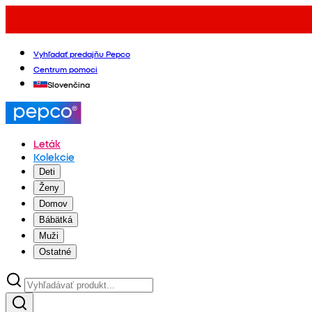
Vyhľadať predajňu Pepco
Centrum pomoci
Slovenčina
Leták
Kolekcie
Deti
Ženy
Domov
Bábätká
Muži
Ostatné