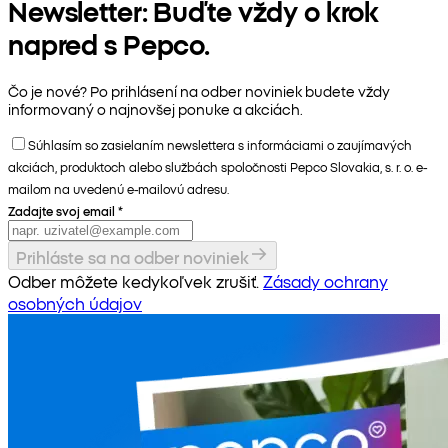
Newsletter: Buďte vždy o krok
napred s Pepco.
Čo je nové? Po prihlásení na odber noviniek budete vždy
informovaný o najnovšej ponuke a akciách.
Súhlasím so zasielaním newslettera s informáciami o zaujímavých
akciách, produktoch alebo službách spoločnosti Pepco Slovakia, s. r. o. e-
mailom na uvedenú e-mailovú adresu.
Zadajte svoj email
*
Prihláste sa na odber noviniek
Odber môžete kedykoľvek zrušiť.
Zásady ochrany
osobných údajov