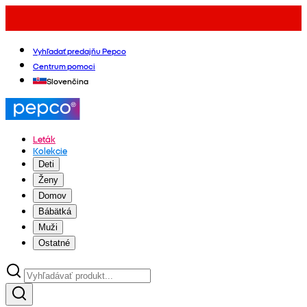
Vyhľadať predajňu Pepco
Centrum pomoci
Slovenčina
Leták
Kolekcie
Deti
Ženy
Domov
Bábätká
Muži
Ostatné