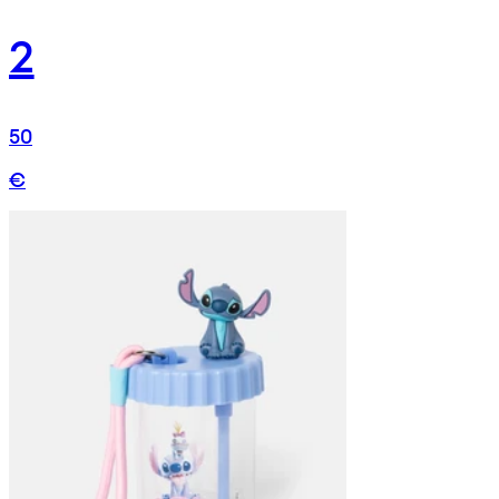
2
50
€