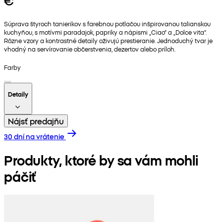
€
Súprava štyroch tanierikov s farebnou potlačou inšpirovanou talianskou
kuchyňou, s motívmi paradajok, papriky a nápismi „Ciao“ a „Dolce vita“.
Rôzne vzory a kontrastné detaily oživujú prestieranie. Jednoduchý tvar je
vhodný na servírovanie občerstvenia, dezertov alebo príloh.
Farby
Detaily
Nájsť predajňu
30 dní na vrátenie
Produkty, ktoré by sa vám mohli
páčiť