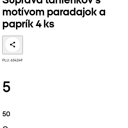
motívom paradajok a
paprík 4 ks
PLU: 634249
5
50