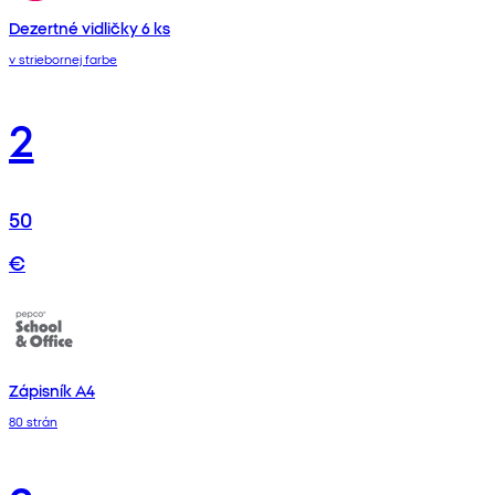
Dezertné vidličky 6 ks
v striebornej farbe
2
50
€
Zápisník A4
80 strán