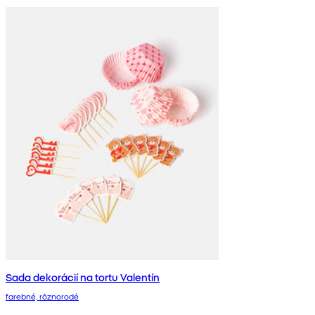
Sada dekorácií na tortu Valentín
farebné, rôznorodé