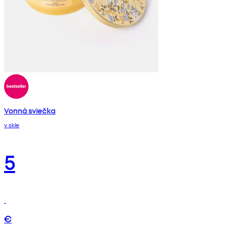
Vonná sviečka
v skle
5
€