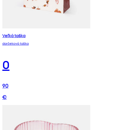
Veľká taška
darčeková taška
0
90
€