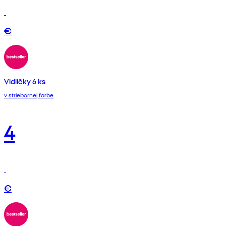
€
Vidličky 6 ks
v striebornej farbe
4
€