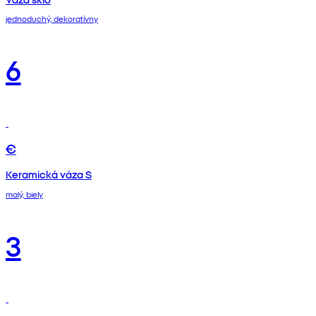
jednoduchý, dekoratívny
6
€
Keramická váza S
malý, biely
3