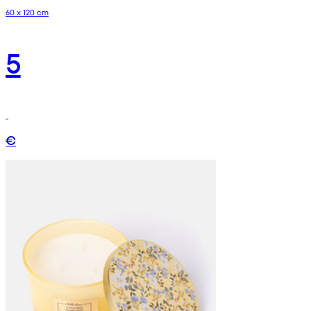
60 x 120 cm
5
€