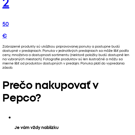
2
50
€
Zobrazené produkty sú ukážkou pripravovanej ponuky a postupne budú
dostupné v predajniach. Ponuka v jednotlivých predajniach sa môže líšiť podľa
ceny, množstva a dostupnosti sortimentu (niektoré položky budú dostupné len
na vybraných miestach). Fotografie produktov sú len ilustračné a môžu sa
mierne líšiť od produktov dostupných v predajni. Ponuka platí do vypredania
zásob.
Prečo nakupovať v
Pepco?
Je vám vždy nablízku