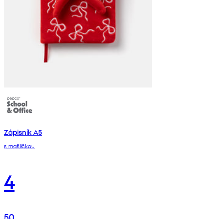
Zápisník A5
s mašličkou
4
50