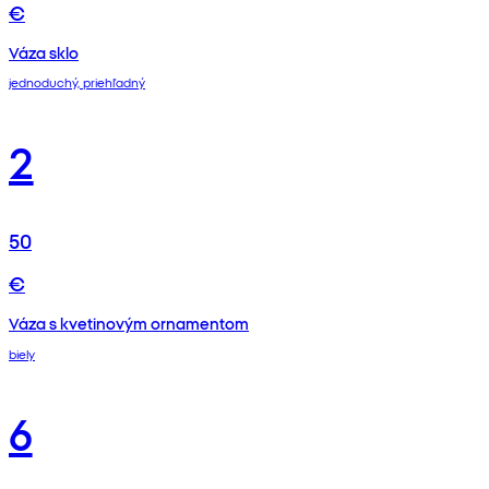
€
Váza sklo
jednoduchý, priehľadný
2
50
€
Váza s kvetinovým ornamentom
biely
6