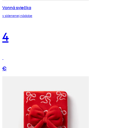
Vonná sviečka
v sklenenej nádobe
4
€