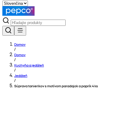
Domov
/
Domov
/
Kuchyňa a jedáleň
/
Jedáleň
/
Súprava tanierikov s motívom paradajok a paprík 4 ks