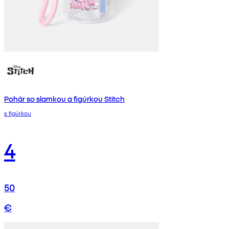
Pohár so slamkou a figúrkou Stitch
s figúrkou
4
50
€