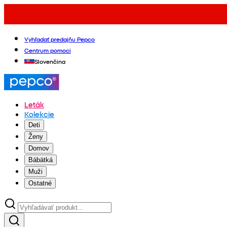
Vyhľadať predajňu Pepco
Centrum pomoci
Slovenčina
Leták
Kolekcie
Deti
Ženy
Domov
Bábätká
Muži
Ostatné