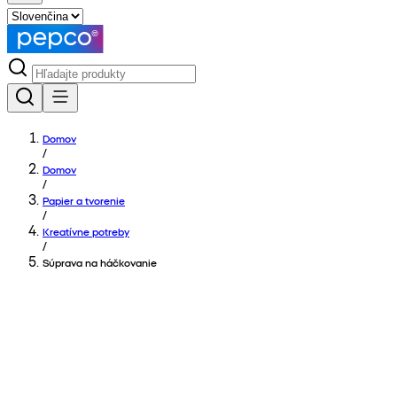
Domov
/
Domov
/
Papier a tvorenie
/
Kreatívne potreby
/
Súprava na háčkovanie