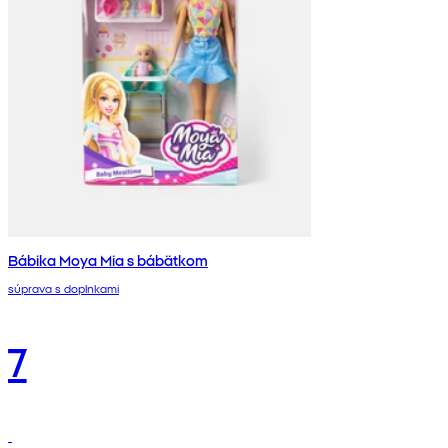
Bábika Moya Mia s bábätkom
súprava s doplnkami
7