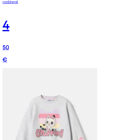
rozšírené
4
50
€