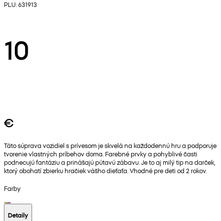
PLU: 631913
10
€
Táto súprava vozidiel s prívesom je skvelá na každodennú hru a podporuje
tvorenie vlastných príbehov doma. Farebné prvky a pohyblivé časti
podnecujú fantáziu a prinášajú pútavú zábavu. Je to aj milý tip na darček,
ktorý obohatí zbierku hračiek vášho dieťaťa. Vhodné pre deti od 2 rokov.
Farby
Detaily