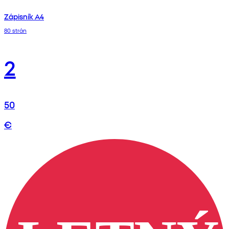
Zápisník A4
80 strán
2
50
€