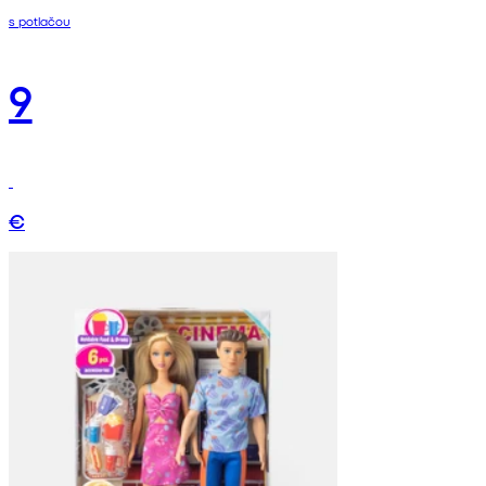
s potlačou
9
€