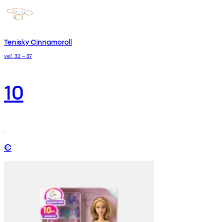
Tenisky Cinnamoroll
veľ. 32 – 37
10
€