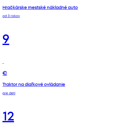
Hračkárske mestské nákladné auto
od 3 rokov
9
€
Traktor na diaľkové ovládanie
pre deti
12