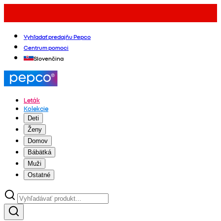
Vyhľadať predajňu Pepco
Centrum pomoci
Slovenčina
Leták
Kolekcie
Deti
Ženy
Domov
Bábätká
Muži
Ostatné