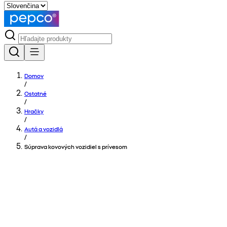
Domov
/
Ostatné
/
Hračky
/
Autá a vozidlá
/
Súprava kovových vozidiel s prívesom