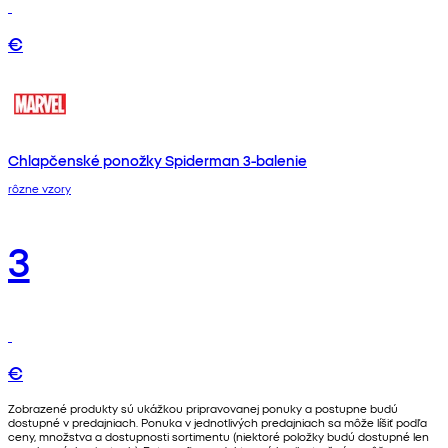
€
Chlapčenské ponožky Spiderman 3-balenie
rôzne vzory
3
€
Zobrazené produkty sú ukážkou pripravovanej ponuky a postupne budú
dostupné v predajniach. Ponuka v jednotlivých predajniach sa môže líšiť podľa
ceny, množstva a dostupnosti sortimentu (niektoré položky budú dostupné len