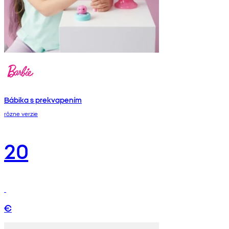
Bábika s prekvapením
rôzne verzie
20
€