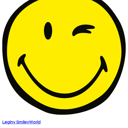
Legíny SmileyWorld