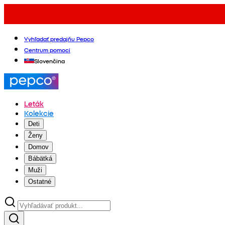
Vyhľadať predajňu Pepco
Centrum pomoci
Slovenčina
Leták
Kolekcie
Deti
Ženy
Domov
Bábätká
Muži
Ostatné