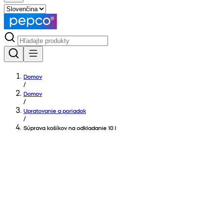
Domov
/
Domov
/
Upratovanie a poriadok
/
Súprava košíkov na odkladanie 10 l