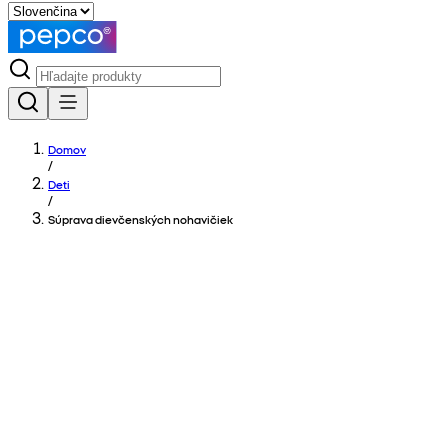
Domov
/
Deti
/
Súprava dievčenských nohavičiek