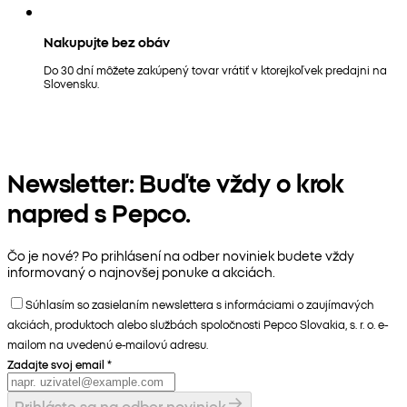
Nakupujte bez obáv
Do 30 dní môžete zakúpený tovar vrátiť v ktorejkoľvek predajni na
Slovensku.
Newsletter: Buďte vždy o krok
napred s Pepco.
Čo je nové? Po prihlásení na odber noviniek budete vždy
informovaný o najnovšej ponuke a akciách.
Súhlasím so zasielaním newslettera s informáciami o zaujímavých
akciách, produktoch alebo službách spoločnosti Pepco Slovakia, s. r. o. e-
mailom na uvedenú e-mailovú adresu.
Zadajte svoj email
*
Prihláste sa na odber noviniek