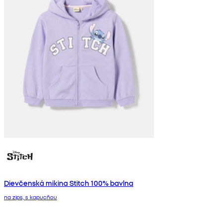
Dievčenská mikina Stitch 100% bavlna
na zips, s kapucňou