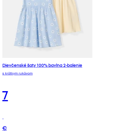
Dievčenské šaty 100% bavlna 2-balenie
s krátkym rukávom
7
€