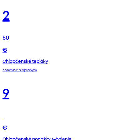
2
50
€
Chlapčenské tepláky
nohavice s opraným
9
€
Chlapčenské ponožky 4-balenie