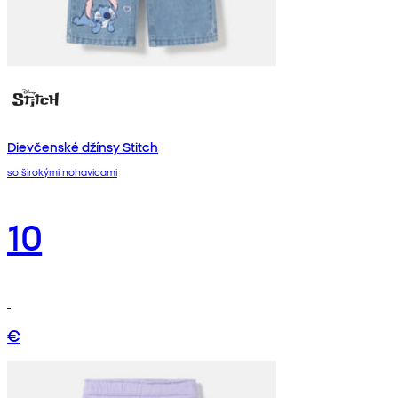
Dievčenské džínsy Stitch
so širokými nohavicami
10
€