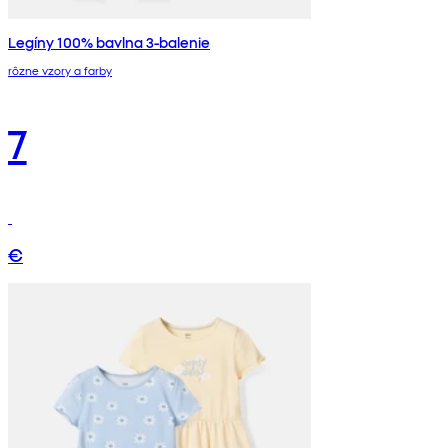
Legíny 100% bavlna 3-balenie
rôzne vzory a farby
7
€