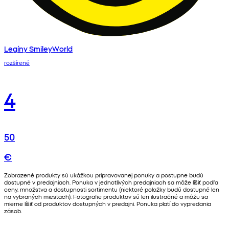
Legíny SmileyWorld
rozšírené
4
50
€
Zobrazené produkty sú ukážkou pripravovanej ponuky a postupne budú
dostupné v predajniach. Ponuka v jednotlivých predajniach sa môže líšiť podľa
ceny, množstva a dostupnosti sortimentu (niektoré položky budú dostupné len
na vybraných miestach). Fotografie produktov sú len ilustračné a môžu sa
mierne líšiť od produktov dostupných v predajni. Ponuka platí do vypredania
zásob.