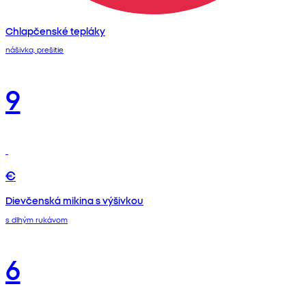
Chlapčenské tepláky
nášivka, prešitie
9
€
Dievčenská mikina s výšivkou
s dlhým rukávom
6