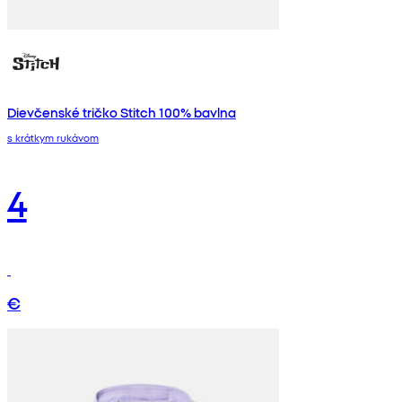
Dievčenské tričko Stitch 100% bavlna
s krátkym rukávom
4
€