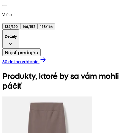
Veľkosti
134/140
146/152
158/164
Detaily
Nájsť predajňu
30 dní na vrátenie
Produkty, ktoré by sa vám mohli
páčiť