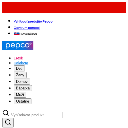
Vyhľadať predajňu Pepco
Centrum pomoci
Slovenčina
Leták
Kolekcie
Deti
Ženy
Domov
Bábätká
Muži
Ostatné