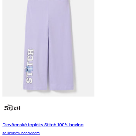
Dievčenské tepláky Stitch 100% bavlna
so širokými nohavicami