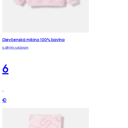
Dievčenská mikina 100% bavlna
s dlhým rukávom
6
€