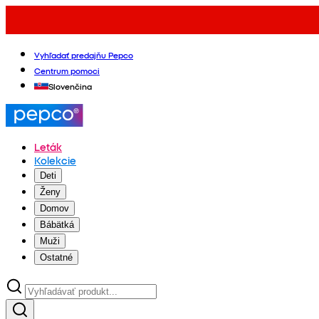
Vyhľadať predajňu Pepco
Centrum pomoci
Slovenčina
Leták
Kolekcie
Deti
Ženy
Domov
Bábätká
Muži
Ostatné