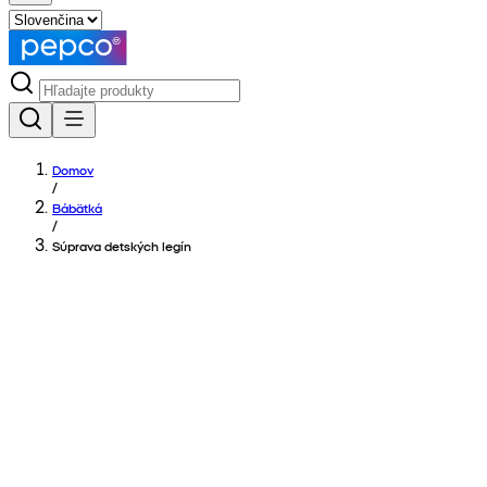
Domov
/
Bábätká
/
Súprava detských legín