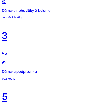
€
Dámske nohavičky 2-balenie
bezošvé šortky
3
95
€
Dámska podprsenka
bez kostíc
5