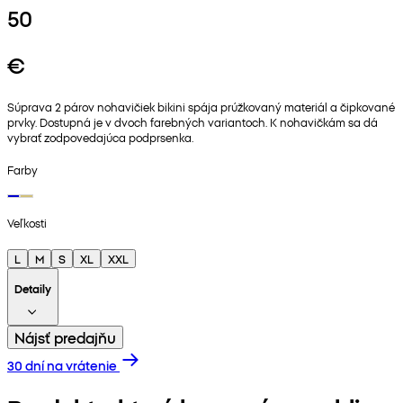
50
€
Súprava 2 párov nohavičiek bikini spája prúžkovaný materiál a čipkované
prvky. Dostupná je v dvoch farebných variantoch. K nohavičkám sa dá
vybrať zodpovedajúca podprsenka.
Farby
Veľkosti
L
M
S
XL
XXL
Detaily
Nájsť predajňu
30 dní na vrátenie