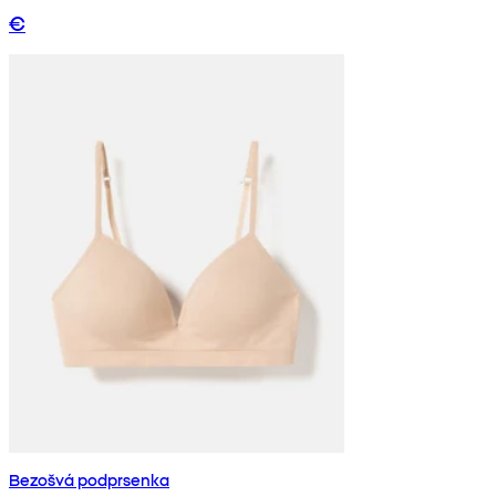
€
Bezošvá podprsenka