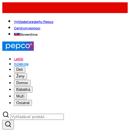
Vyhľadať predajňu Pepco
Centrum pomoci
Slovenčina
Leták
Kolekcie
Deti
Ženy
Domov
Bábätká
Muži
Ostatné