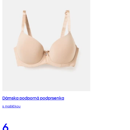
Dámska podporná podprsenka
s mašličkou
6