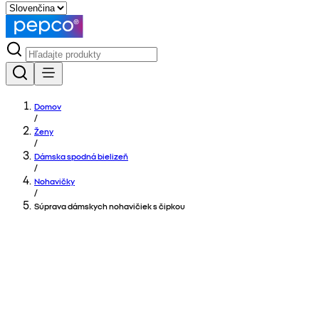
Domov
/
Ženy
/
Dámska spodná bielizeň
/
Nohavičky
/
Súprava dámskych nohavičiek s čipkou