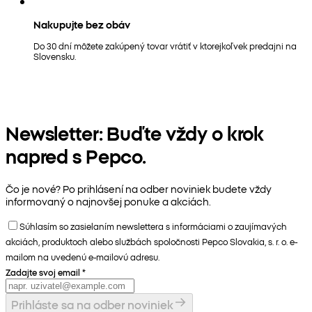
Nakupujte bez obáv
Do 30 dní môžete zakúpený tovar vrátiť v ktorejkoľvek predajni na
Slovensku.
Newsletter: Buďte vždy o krok
napred s Pepco.
Čo je nové? Po prihlásení na odber noviniek budete vždy
informovaný o najnovšej ponuke a akciách.
Súhlasím so zasielaním newslettera s informáciami o zaujímavých
akciách, produktoch alebo službách spoločnosti Pepco Slovakia, s. r. o. e-
mailom na uvedenú e-mailovú adresu.
Zadajte svoj email
*
Prihláste sa na odber noviniek