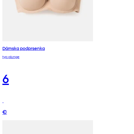
Dámska podprsenka
typ plunge
6
€