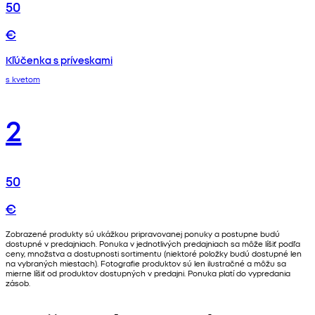
50
€
Kľúčenka s príveskami
s kvetom
2
50
€
Zobrazené produkty sú ukážkou pripravovanej ponuky a postupne budú
dostupné v predajniach. Ponuka v jednotlivých predajniach sa môže líšiť podľa
ceny, množstva a dostupnosti sortimentu (niektoré položky budú dostupné len
na vybraných miestach). Fotografie produktov sú len ilustračné a môžu sa
mierne líšiť od produktov dostupných v predajni. Ponuka platí do vypredania
zásob.