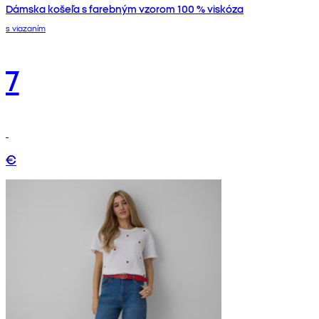
Dámska košeľa s farebným vzorom 100 % viskóza
s viazaním
7
€