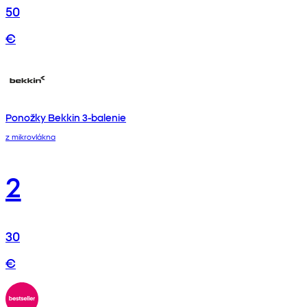
50
€
Ponožky Bekkin 3-balenie
z mikrovlákna
2
30
€