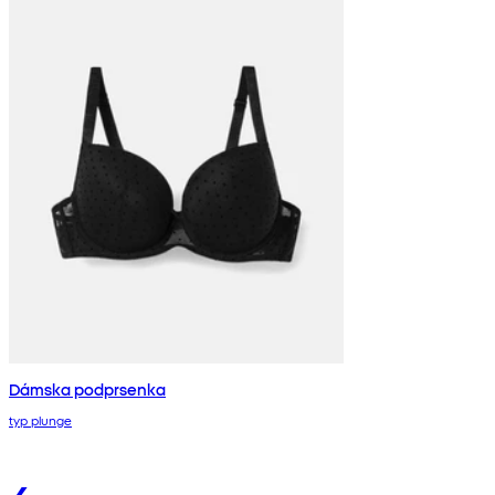
Dámska podprsenka
typ plunge