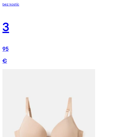
bez kostíc
3
95
€