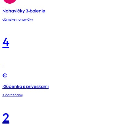
Nohavičky 3-balenie
dámske nohavičky
4
€
Kľúčenka s príveskami
s čerešňami
2