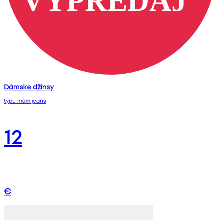
Dámske džínsy
typu mom jeans
12
€