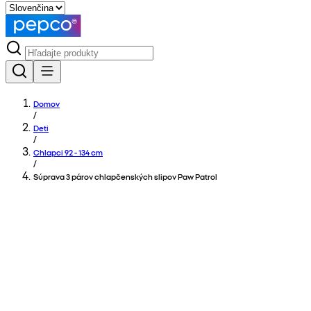
Domov
/
Deti
/
Chlapci 92 - 134 cm
/
Súprava 3 párov chlapčenských slipov Paw Patrol