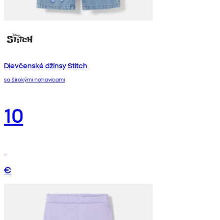
Dievčenské džínsy Stitch
so širokými nohavicami
10
€