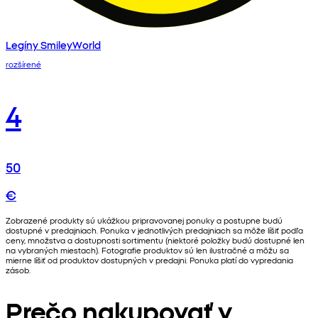
Legíny SmileyWorld
rozšírené
4
50
€
Zobrazené produkty sú ukážkou pripravovanej ponuky a postupne budú
dostupné v predajniach. Ponuka v jednotlivých predajniach sa môže líšiť podľa
ceny, množstva a dostupnosti sortimentu (niektoré položky budú dostupné len
na vybraných miestach). Fotografie produktov sú len ilustračné a môžu sa
mierne líšiť od produktov dostupných v predajni. Ponuka platí do vypredania
zásob.
Prečo nakupovať v