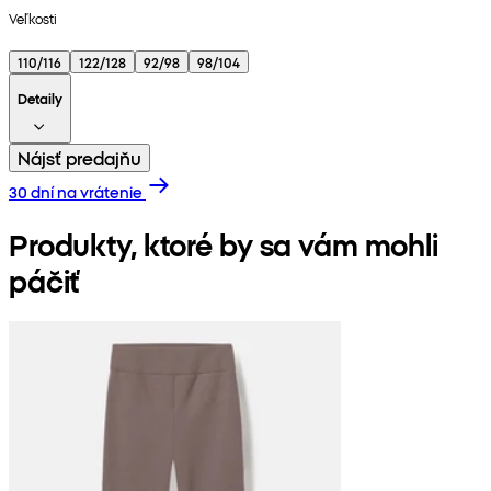
Veľkosti
110/116
122/128
92/98
98/104
Detaily
Nájsť predajňu
30 dní na vrátenie
Produkty, ktoré by sa vám mohli
páčiť