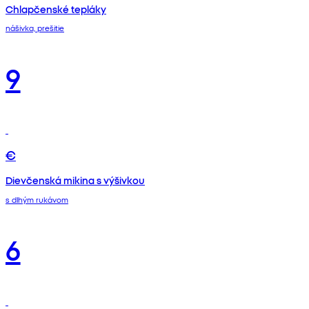
Chlapčenské tepláky
nášivka, prešitie
9
€
Dievčenská mikina s výšivkou
s dlhým rukávom
6