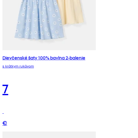
Dievčenské šaty 100% bavlna 2-balenie
s krátkym rukávom
7
€