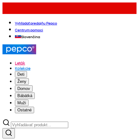
Vyhľadať predajňu Pepco
Centrum pomoci
Slovenčina
Leták
Kolekcie
Deti
Ženy
Domov
Bábätká
Muži
Ostatné