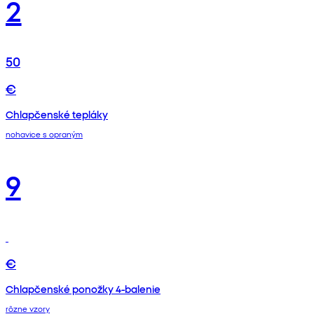
2
50
€
Chlapčenské tepláky
nohavice s opraným
9
€
Chlapčenské ponožky 4-balenie
rôzne vzory