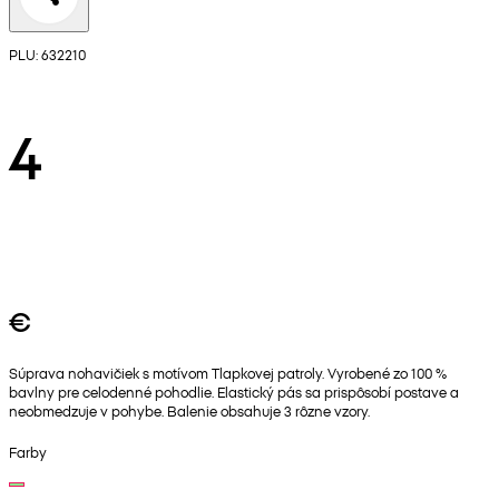
PLU: 632210
4
€
Súprava nohavičiek s motívom Tlapkovej patroly. Vyrobené zo 100 %
bavlny pre celodenné pohodlie. Elastický pás sa prispôsobí postave a
neobmedzuje v pohybe. Balenie obsahuje 3 rôzne vzory.
Farby