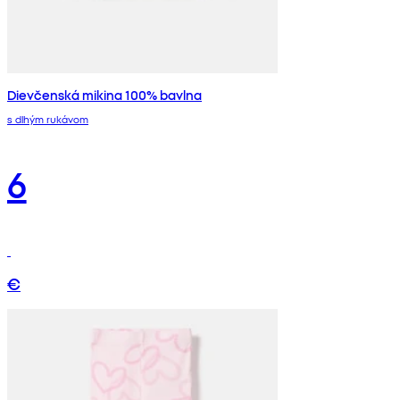
Dievčenská mikina 100% bavlna
s dlhým rukávom
6
€