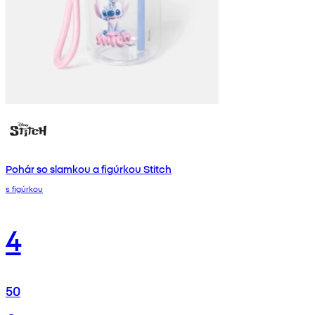
Pohár so slamkou a figúrkou Stitch
s figúrkou
4
50