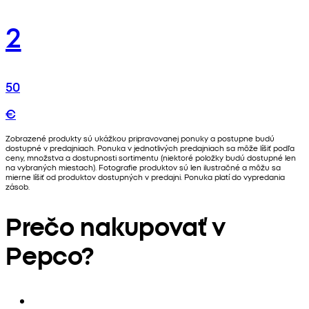
2
50
€
Zobrazené produkty sú ukážkou pripravovanej ponuky a postupne budú
dostupné v predajniach. Ponuka v jednotlivých predajniach sa môže líšiť podľa
ceny, množstva a dostupnosti sortimentu (niektoré položky budú dostupné len
na vybraných miestach). Fotografie produktov sú len ilustračné a môžu sa
mierne líšiť od produktov dostupných v predajni. Ponuka platí do vypredania
zásob.
Prečo nakupovať v
Pepco?