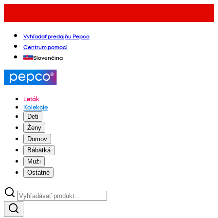
Vyhľadať predajňu Pepco
Centrum pomoci
Slovenčina
Leták
Kolekcie
Deti
Ženy
Domov
Bábätká
Muži
Ostatné