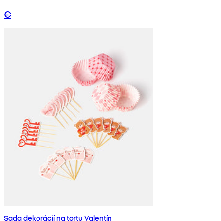
€
Sada dekorácií na tortu Valentín