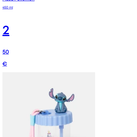
450 ml
2
50
€