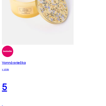
Vonná sviečka
v skle
5