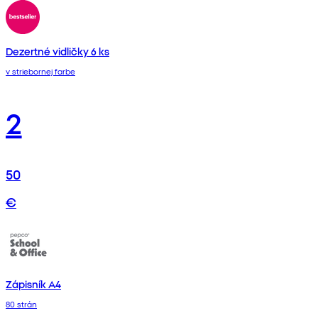
Dezertné vidličky 6 ks
v striebornej farbe
2
50
€
Zápisník A4
80 strán