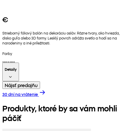
€
Strieborný fóliový balón na dekoráciu osláv. Rôzne tvary, ako hviezda,
disko guľa alebo 3D formy. Lesklý povrch odráža svetlo a hodí sa na
narodeniny a iné príležitosti.
Farby
Detaily
Nájsť predajňu
30 dní na vrátenie
Produkty, ktoré by sa vám mohli
páčiť