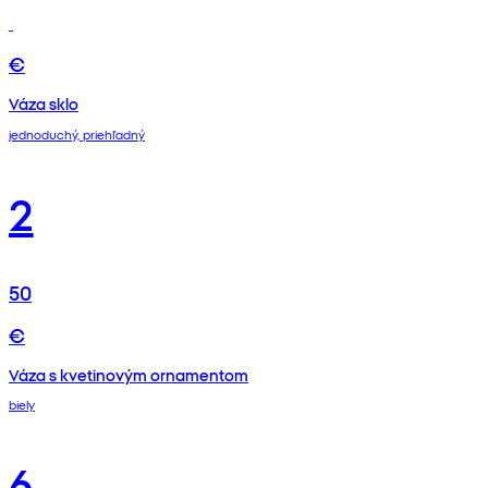
€
Váza sklo
jednoduchý, priehľadný
2
50
€
Váza s kvetinovým ornamentom
biely
6