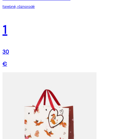
farebné, rôznorodé
1
30
€