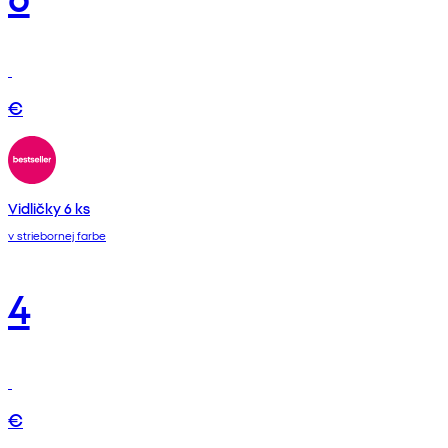
€
Vidličky 6 ks
v striebornej farbe
4
€