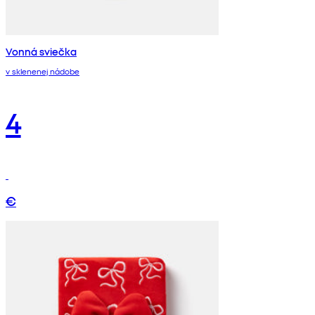
Vonná sviečka
v sklenenej nádobe
4
€