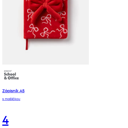
Zápisník A5
s mašličkou
4