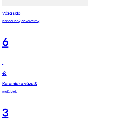
Váza sklo
jednoduchý, dekoratívny
6
€
Keramická váza S
malý, biely
3