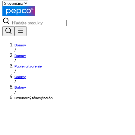
Domov
/
Domov
/
Papier a tvorenie
/
Oslavy
/
Balóny
/
Strieborný fóliový balón