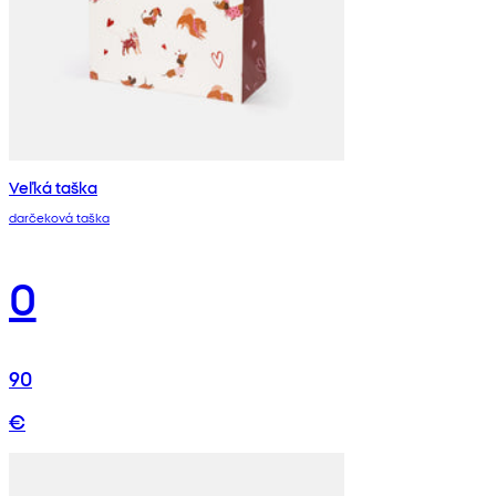
Veľká taška
darčeková taška
0
90
€